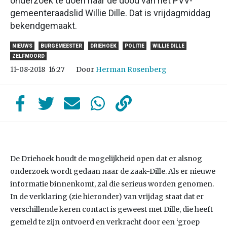
onderzoek te doen naar de dood van het PVV-
gemeenteraadslid Willie Dille. Dat is vrijdagmiddag
bekendgemaakt.
NIEUWS
BURGEMEESTER
DRIEHOEK
POLITIE
WILLIE DILLE
ZELFMOORD
Door
Herman Rosenberg
11-08-2018
16:27
De Driehoek houdt de mogelijkheid open dat er alsnog
onderzoek wordt gedaan naar de zaak-Dille. Als er nieuwe
informatie binnenkomt, zal die serieus worden genomen.
In de verklaring (zie hieronder) van vrijdag staat dat er
verschillende keren contact is geweest met Dille, die heeft
gemeld te zijn ontvoerd en verkracht door een ‘groep