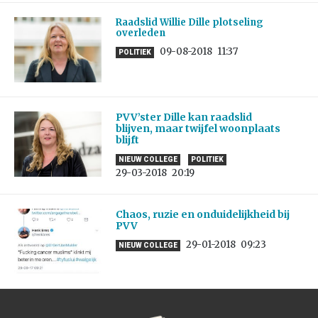
Raadslid Willie Dille plotseling
overleden
09-08-2018
11:37
POLITIEK
PVV’ster Dille kan raadslid
blijven, maar twijfel woonplaats
blijft
NIEUW COLLEGE
POLITIEK
29-03-2018
20:19
Chaos, ruzie en onduidelijkheid bij
PVV
29-01-2018
09:23
NIEUW COLLEGE