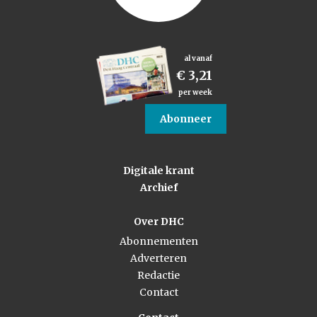
al vanaf
€ 3,21
per week
Abonneer
Digitale krant
Archief
Over DHC
Abonnementen
Adverteren
Redactie
Contact