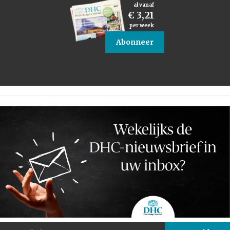
al vanaf
€ 3,21
per week
Abonneer