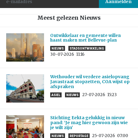
Meest gelezen Nieuws
Ontwikkelaar en gemeente willen
haast maken met Bellevue-plan
NIEUWS
STADSONTWIKKELING
30-07-2026
11:16
Wethouder wil verdere asielopvang
Javastraat stopzetten, COA wijst op
afspraken
27-07-2026
15:23
ASIEL
NIEUWS
Stichting Eekta gelukkig in nieuw
pand: ‘Je mag hier gewoon zijn wie
je wilt zijn’
25-07-2026
07:00
NIEUWS
REPORTAGE