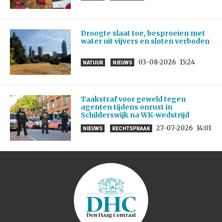
Droogte slaat toe, besproeien met
water uit vijvers en sloten verboden
03-08-2026
15:24
NATUUR
NIEUWS
Taakstraf voor geweld tegen
agenten tijdens onrust in
Schilderswijk na WK-wedstrijd
27-07-2026
14:01
NIEUWS
RECHTSPRAAK