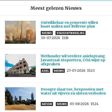
Meest gelezen Nieuws
Ontwikkelaar en gemeente willen
haast maken met Bellevue-plan
NIEUWS
STADSONTWIKKELING
30-07-2026
11:16
Wethouder wil verdere asielopvang
Javastraat stopzetten, COA wijst op
afspraken
27-07-2026
15:23
ASIEL
NIEUWS
Droogte slaat toe, besproeien met
water uit vijvers en sloten verboden
03-08-2026
15:24
NATUUR
NIEUWS