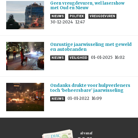
Geen vreugdevuren, wel lasershow
met Oud en Nieuw
NIEUWS
POLITIEK
VREUGDEVUREN
30-12-2024
12:47
Onrustige jaarwisseling met geweld
en autobranden
01-01-2025
16:02
NIEUWS
VEILIGHEID
Ondanks drukte voor hulpverleners
toch ‘beheersbare’ jaarwisseling
01-01-2022
16:09
NIEUWS
al vanaf