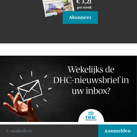
€ 3,21
per week
Abonneer