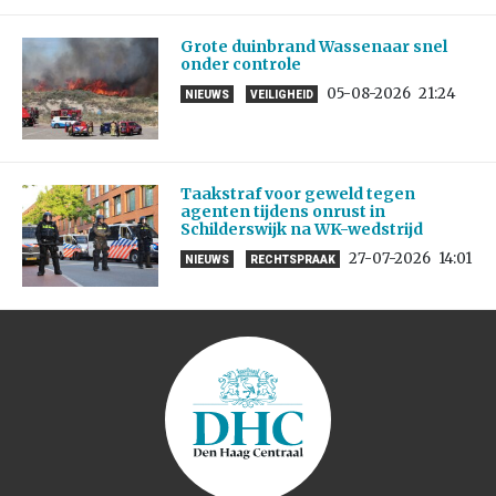
Grote duinbrand Wassenaar snel
onder controle
05-08-2026
21:24
NIEUWS
VEILIGHEID
Taakstraf voor geweld tegen
agenten tijdens onrust in
Schilderswijk na WK-wedstrijd
27-07-2026
14:01
NIEUWS
RECHTSPRAAK