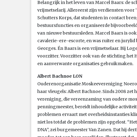
Belangrijk in het leven van Marcel Baars: de sc
vrijmetselarij. Allereerst zijn verdiensten voor
Schutters Korps, dat studenten in contact bren
bestuursfuncties en organiseerde bijvoorbeeld
van nieuwe bestuursleden. Marcel Baars is ook e
cavalerie-ere-escorte, en was ruiter en juryli
Georges. Én Baars is een vrijmetselaar. Bij Log
voorzitter. Voorzitter ook van de stichting h
en aanverwante organisaties gebruikmaken.
Albert Bachnoe LON
Ouderenorganisatie Moskeevereniging Noeroel 
haar vleugels: Albert Bachnoe. Sinds 2008 zet hi
vereniging, die vereenzaming van oudere mosl
penningmeester, bereidt inhoudelijke activitei
problemen ervaart met overheidsinstanties klimt
niet los totdat de problemen zijn opgelost. “
DNA”, zei burgemeester Van Zanen. Dat hij dert