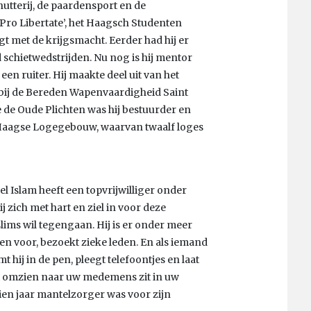
hutterij, de paardensport en de
 ‘Pro Libertate’, het Haagsch Studenten
gt met de krijgsmacht. Eerder had hij er
 schietwedstrijden. Nu nog is hij mentor
en ruiter. Hij maakte deel uit van het
d bij de Bereden Wapenvaardigheid Saint
e de Oude Plichten was hij bestuurder en
et Haagse Logegebouw, waarvan twaalf loges
Islam heeft een topvrijwilliger onder
j zich met hart en ziel in voor deze
ims wil tegengaan. Hij is er onder meer
ten voor, bezoekt zieke leden. En als iemand
 hij in de pen, pleegt telefoontjes en laat
Het omzien naar uw medemens zit in uw
ien jaar mantelzorger was voor zijn