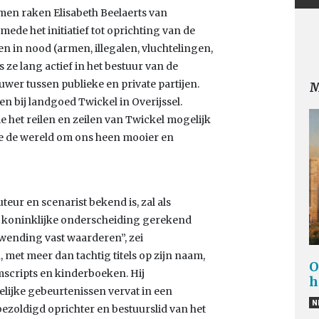
men raken Elisabeth Beelaerts van
ede het initiatief tot oprichting van de
 in nood (armen, illegalen, vluchtelingen,
 ze lang actief in het bestuur van de
er tussen publieke en private partijen.
M
n bij landgoed Twickel in Overijssel.
ie het reilen en zeilen van Twickel mogelijk
ie de wereld om ons heen mooier en
ur en scenarist bekend is, zal als
n koninklijke onderscheiding gerekend
 wending vast waarderen”, zei
et meer dan tachtig titels op zijn naam,
O
filmscripts en kinderboeken. Hij
h
telijke gebeurtenissen vervat in een
N
bezoldigd oprichter en bestuurslid van het