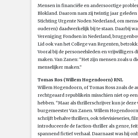
Mensen in financiële en andersoortige proble
Blokland. Daarom nam zij twintig jaar geleden m
Stichting Urgente Noden Nederland, om mensen
ouderen) daadwerkelijk bij te staan. Daarbij was
Vereniging Fondsen in Nederland, bruggenbouw
Lid ook van het College van Regenten, betrokke
Vooral bij de personeelsleden en vrijwilligers d
maken. Van Zanen: “Het zijn mensen zoals u d
menselijker maken.”
Tomas Ros (Willem Hogendoorn) RNL
Willem Hogendoorn, of Tomas Ross zoals de aute
rechtgeaard republikein misschien niet op ee
hebben. “Maar als thrillerschrijver kun je deze
burgemeester Van Zanen. Willem Hogendoorn, m
schrijft behalve thrillers, ook televisieseries, 
introduceerde de faction-thriller als genre, fei
spannend fictief verhaal. Daarnaast was hij on