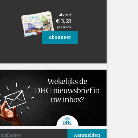
al vanaf
€ 3,21
per week
Abonneer