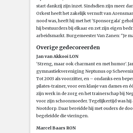
start dankzij zijn inzet. Sindsdien zijn meer da
Orkest heeft het zakelijk vernuft van Arensma
nood was, heeft hij met het ‘Sponsorgala’ geho
hij bestuurders bij elkaar en zet zijn eigen be
arbeidsmarkt. Burgemeester Van Zanen: “Je ma
Overige gedecoreerden
Jan van Akkooi LON
‘Streng, maar ook charmant en met humor’. Ja
gymnastiekvereniging Neptunus op Scheveningen
Tot 2003 als voorzitter, en – ondanks een beper
pilates-trainer, voor een klasje van dames en één
zijn werk in de zorg en het trainerschap bij Ne
voor zijn schoonmoeder. Tegelijkertijd was hij 
Nootdorp. Daar bereidde hij met ouders de doo
begeleidde die vieringen.
Marcel Baars RON