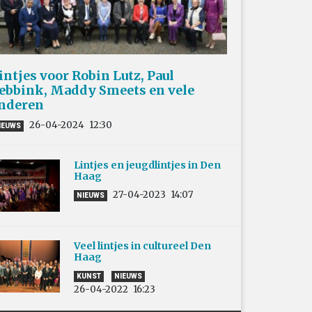
intjes voor Robin Lutz, Paul
ebbink, Maddy Smeets en vele
nderen
26-04-2024
12:30
IEUWS
Lintjes en jeugdlintjes in Den
Haag
27-04-2023
14:07
NIEUWS
Veel lintjes in cultureel Den
Haag
KUNST
NIEUWS
26-04-2022
16:23