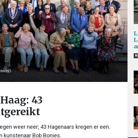
L
L
a
N
mster).
 Haag: 43
tgereikt
esregen weer neer; 43 Hagenaars kregen er een.
en kunstenaar Bob Bonies.