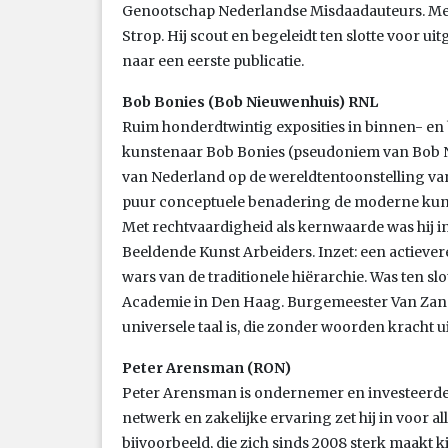
Genootschap Nederlandse Misdaadauteurs. Me
Strop. Hij scout en begeleidt ten slotte voor ui
naar een eerste publicatie.
Bob Bonies (Bob Nieuwenhuis) RNL
Ruim honderdtwintig exposities in binnen- en
kunstenaar Bob Bonies (pseudoniem van Bob 
van Nederland op de wereldtentoonstelling van
puur conceptuele benadering de moderne kunst 
Met rechtvaardigheid als kernwaarde was hij 
Beeldende Kunst Arbeiders. Inzet: een actievere
wars van de traditionele hiërarchie. Was ten slot
Academie in Den Haag. Burgemeester Van Zane
universele taal is, die zonder woorden kracht uit
Peter Arensman (RON)
Peter Arensman is ondernemer en investeerde
netwerk en zakelijke ervaring zet hij in voor alle
bijvoorbeeld, die zich sinds 2008 sterk maakt 