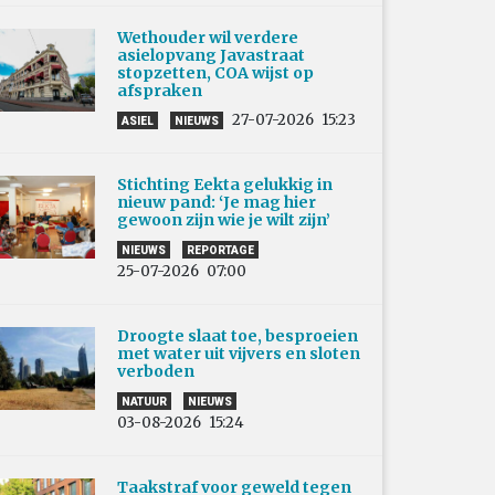
Wethouder wil verdere
asielopvang Javastraat
stopzetten, COA wijst op
afspraken
27-07-2026
15:23
ASIEL
NIEUWS
Stichting Eekta gelukkig in
nieuw pand: ‘Je mag hier
gewoon zijn wie je wilt zijn’
NIEUWS
REPORTAGE
25-07-2026
07:00
Droogte slaat toe, besproeien
met water uit vijvers en sloten
verboden
NATUUR
NIEUWS
03-08-2026
15:24
Taakstraf voor geweld tegen