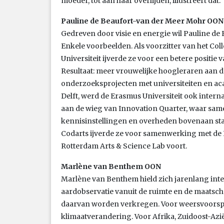
moeder, tot aan haar overlijden, illustreert dat.
Pauline de Beaufort-van der Meer Mohr OON
Gedreven door visie en energie wil Pauline de 
Enkele voorbeelden. Als voorzitter van het Co
Universiteit ijverde ze voor een betere positi
Resultaat: meer vrouwelijke hoogleraren aan d
onderzoeksprojecten met universiteiten en a
Delft, werd de Erasmus Universiteit ook interna
aan de wieg van Innovation Quarter, waar sa
kennisinstellingen en overheden bovenaan staa
Codarts ijverde ze voor samenwerking met de 
Rotterdam Arts & Science Lab voort.
Marlène van Benthem OON
Marlène van Benthem hield zich jarenlang inte
aardobservatie vanuit de ruimte en de maatscha
daarvan worden verkregen. Voor weersvoorspel
klimaatverandering. Voor Afrika, Zuidoost-Azië