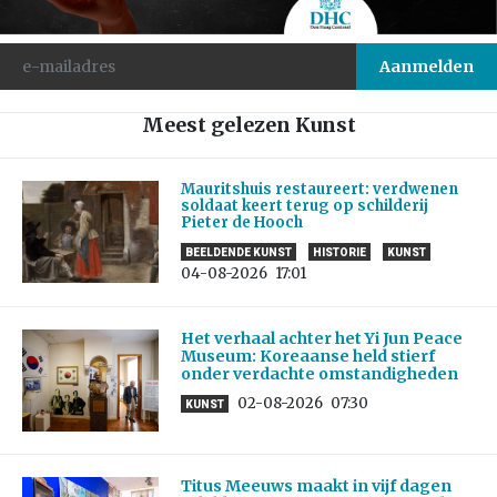
Meest gelezen Kunst
Mauritshuis restaureert: verdwenen
soldaat keert terug op schilderij
Pieter de Hooch
BEELDENDE KUNST
HISTORIE
KUNST
04-08-2026
17:01
Het verhaal achter het Yi Jun Peace
Museum: Koreaanse held stierf
onder verdachte omstandigheden
02-08-2026
07:30
KUNST
Titus Meeuws maakt in vijf dagen