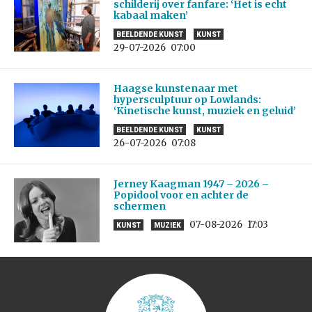
schilderij over fanfare: ‘Het is echt
kabaal maken’
BEELDENDE KUNST
KUNST
29-07-2026
07:00
Haagse kunstenaar met
hypersculptuur op Lowlands:
‘Kinetische kunst, muziek en geluid’
BEELDENDE KUNST
KUNST
26-07-2026
07:08
Jerney Kaagman 1947 – 2026 –
Popidool voor en achter de
schermen
07-08-2026
17:03
KUNST
MUZIEK