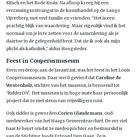
Kitsch en het Rode Kruis. Na afloop kreeg hij een
verrassingsontvangst in de kunsthandel op de Lange
Vijverberg met veel familie en vrienden. “Het is een
prachtig blijk van waardering. Maar eigenlijk vind ik het
normaal om je in te zetten voor de samenleving als je
daartoe in de gelegenheid bent. Dat zie ik ook als mijn
plicht als katholiek,” aldus Hoogsteder.
Feest in Couperusmuseum
Even verderop, aan de Javastraat, was het feest in het Louis
Couperusmuseum. Daar werd gevierd dat
Caroline de
Westenholz
, stichter van het museum, is benoemd tot
‘RidderON’. Het museum is in hoge mate haar persoonlijk
project dat ze met steun van vrijwilligers runt.
Ook ridder is geworden
Corien Glaudemans
, oud-
medewerker van het Haags Gemeentearchief. De eer viel
haar te beurt omdat ze medeoprichter en bestuurslid is
van de Stichting Joods Erfgoed Den Haag. Ze is