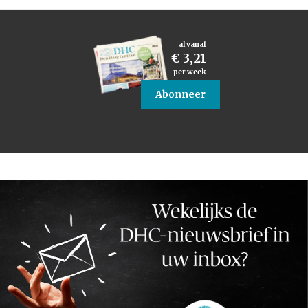
al vanaf
€ 3,21
per week
Abonneer