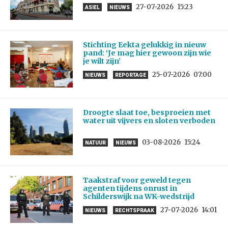
27-07-2026
15:23
ASIEL
NIEUWS
Stichting Eekta gelukkig in nieuw
pand: ‘Je mag hier gewoon zijn wie
je wilt zijn’
25-07-2026
07:00
NIEUWS
REPORTAGE
Droogte slaat toe, besproeien met
water uit vijvers en sloten verboden
03-08-2026
15:24
NATUUR
NIEUWS
Taakstraf voor geweld tegen
agenten tijdens onrust in
Schilderswijk na WK-wedstrijd
27-07-2026
14:01
NIEUWS
RECHTSPRAAK