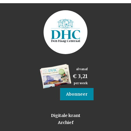
al vanaf
€ 3,21
per week
Abonneer
Digitale krant
Archief