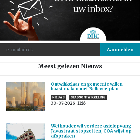
Meest gelezen Nieuws
Ontwikkelaar en gemeente willen
haast maken met Bellevue-plan
NIEUWS
STADSONTWIKKELING
30-07-2026
11:16
Wethouder wil verdere asielopvang
Javastraat stopzetten, COA wijst op
afspraken