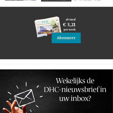
al vanaf
€ 3,21
per week
Abonneer