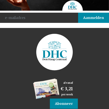
al vanaf
€ 3,21
per week
Abonneer