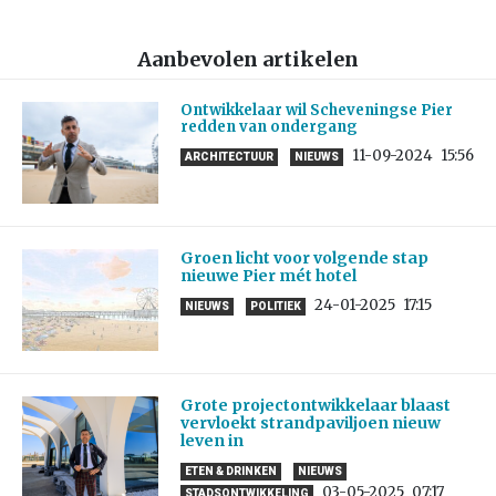
Aanbevolen artikelen
Ontwikkelaar wil Scheveningse Pier
redden van ondergang
11-09-2024
15:56
ARCHITECTUUR
NIEUWS
Groen licht voor volgende stap
nieuwe Pier mét hotel
24-01-2025
17:15
NIEUWS
POLITIEK
Grote projectontwikkelaar blaast
vervloekt strandpaviljoen nieuw
leven in
ETEN & DRINKEN
NIEUWS
03-05-2025
07:17
STADSONTWIKKELING