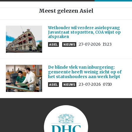
Meest gelezen Asiel
Wethouder wil verdere asielopvang
Javastraat stopzetten, COA wijst op
afspraken
27-07-2026
15:23
ASIEL
NIEUWS
De blinde vlek van inburgering:
gemeente heeft weinig zicht op of
het statushouders aan werk helpt
23-07-2026
07:10
ASIEL
NIEUWS