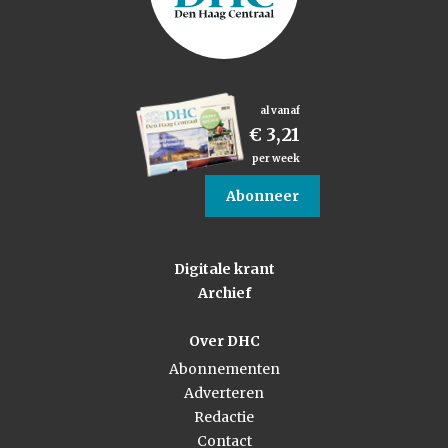
al vanaf
€ 3,21
per week
Abonneer
Digitale krant
Archief
Over DHC
Abonnementen
Adverteren
Redactie
Contact