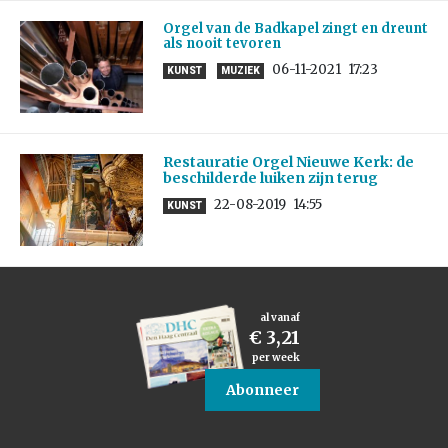
Orgel van de Badkapel zingt en dreunt
als nooit tevoren
06-11-2021
17:23
KUNST
MUZIEK
Restauratie Orgel Nieuwe Kerk: de
beschilderde luiken zijn terug
22-08-2019
14:55
KUNST
al vanaf
€ 3,21
per week
Abonneer