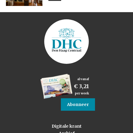
al vanaf
€ 3,21
per week
Abonneer
Digitale krant