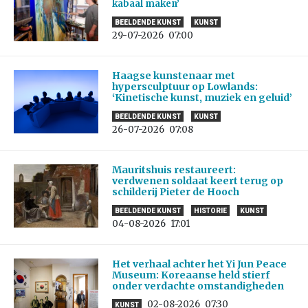
kabaal maken’
BEELDENDE KUNST
KUNST
29-07-2026
07:00
Haagse kunstenaar met
hypersculptuur op Lowlands:
‘Kinetische kunst, muziek en geluid’
BEELDENDE KUNST
KUNST
26-07-2026
07:08
Mauritshuis restaureert:
verdwenen soldaat keert terug op
schilderij Pieter de Hooch
BEELDENDE KUNST
HISTORIE
KUNST
04-08-2026
17:01
Het verhaal achter het Yi Jun Peace
Museum: Koreaanse held stierf
onder verdachte omstandigheden
02-08-2026
07:30
KUNST