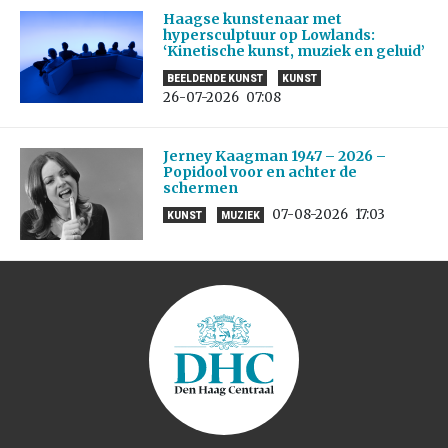
Haagse kunstenaar met
hypersculptuur op Lowlands:
‘Kinetische kunst, muziek en geluid’
BEELDENDE KUNST
KUNST
26-07-2026
07:08
Jerney Kaagman 1947 – 2026 –
Popidool voor en achter de
schermen
07-08-2026
17:03
KUNST
MUZIEK