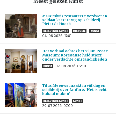
Meest gelezen Kunst
Mauritshuis restaureert: verdwenen
soldaat keert terug op schilderij
Pieter de Hooch
BEELDENDE KUNST
HISTORIE
KUNST
04-08-2026
17:01
Het verhaal achter het Yi Jun Peace
Museum: Koreaanse held stierf
onder verdachte omstandigheden
02-08-2026
07:30
KUNST
Titus Meeuws maakt in vijf dagen
schilderij over fanfare: ‘Het is echt
kabaal maken’
BEELDENDE KUNST
KUNST
29-07-2026
07:00