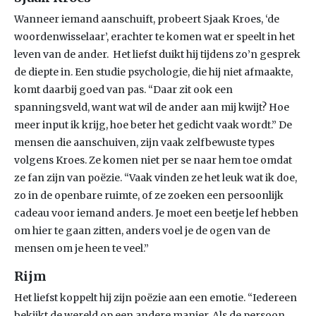
Wanneer iemand aanschuift, probeert Sjaak Kroes, ‘de
woordenwisselaar’, erachter te komen wat er speelt in het
leven van de ander. Het liefst duikt hij tijdens zo’n gesprek
de diepte in. Een studie psychologie, die hij niet afmaakte,
komt daarbij goed van pas. “Daar zit ook een
spanningsveld, want wat wil de ander aan mij kwijt? Hoe
meer input ik krijg, hoe beter het gedicht vaak wordt.” De
mensen die aanschuiven, zijn vaak zelfbewuste types
volgens Kroes. Ze komen niet per se naar hem toe omdat
ze fan zijn van poëzie. “Vaak vinden ze het leuk wat ik doe,
zo in de openbare ruimte, of ze zoeken een persoonlijk
cadeau voor iemand anders. Je moet een beetje lef hebben
om hier te gaan zitten, anders voel je de ogen van de
mensen om je heen te veel.”
Rijm
Het liefst koppelt hij zijn poëzie aan een emotie. “Iedereen
bekijkt de wereld op een andere manier. Als de persoon