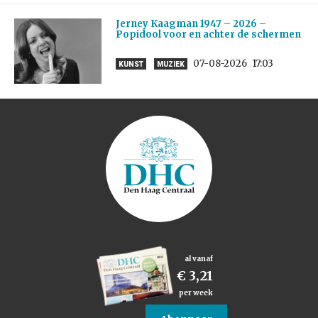
Jerney Kaagman 1947 – 2026 –
Popidool voor en achter de schermen
07-08-2026
17:03
KUNST
MUZIEK
al vanaf
€ 3,21
per week