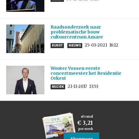
Raadsonderzoek naar
problematische bouw
cultuurcentrum Amare
25-03-2021
16:12
KUNST
NIEUWS
Wouter Vossen eerste
concertmeester het Residentie
Orkest
21-11-2017
13:53
MUZIEK
al vanaf
€ 3,21
per week