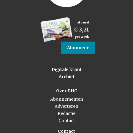
al vanaf
€ 3,21
per week
Abonneer
Digitale krant
Archief
Over DHC
Abonnementen
Adverteren
Redactie
Contact
Contact