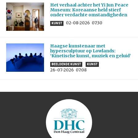
Het verhaal achter het Yi Jun Peace
Museum: Koreaanse held stierf
onder verdachte omstandigheden
02-08-2026
07:30
KUNST
Haagse kunstenaar met
hypersculptuur op Lowlands:
‘Kinetische kunst, muziek en geluid’
BEELDENDE KUNST
KUNST
26-07-2026
07:08