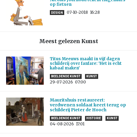
op fietsen
07-10-2018
16:28
DESIGN
Meest gelezen Kunst
Titus Meeuws maakt in vijf dagen
schilderij over fanfare: ‘Het is echt
kabaal maken’
BEELDENDE KUNST
KUNST
29-07-2026
07:00
Mauritshuis restaureert:
verdwenen soldaat keert terug op
schilderij Pieter de Hooch
BEELDENDE KUNST
HISTORIE
KUNST
04-08-2026
17:01