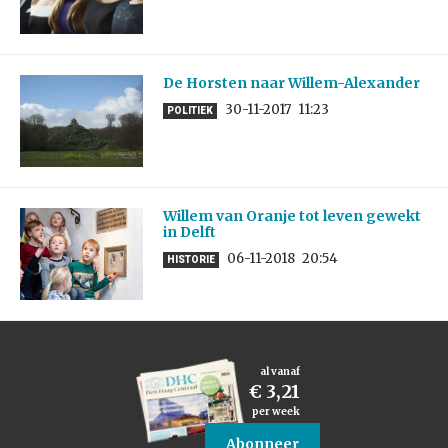
De Horsten naar Willem-Alexander
30-11-2017
11:23
POLITIEK
Willem van Oranje tot leven gewekt
in Delft
06-11-2018
20:54
HISTORIE
al vanaf
€ 3,21
per week
Abonneer