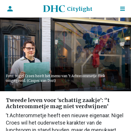
Citylight
Foto: Nigel Croes heeft het menu van ’t Achterommetje flink
omgegooid. (Casper van Dort)
Tweede leven voor ‘schattig zaakje’: ‘’t
Achterommetje mag niet verdwijnen’
’t Achterommetje heeft een nieuwe eigenaar. Nigel
Croes wil het ouderwetse karakter van de
lunchroom in stand houden, maar de menukaart