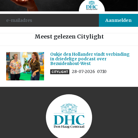
Meest gelezen Citylight
Oukje den Hollander vindt verbinding
in driedelige podcast over
Bezuidenhout-West
28-07-2026
07:10
CITYLIGHT