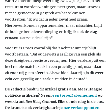
van ’t Achterommetje weer ongewis. Op de plek van het
restaurant worden woningen neergezet, maar Croes is
met de gemeente in gesprek om het te kunnen
voortzetten. “Ik wil dat in ieder geval heel graag.
Hierboven komen appartementen, maar misschien blijft
de huidige benedenverdieping en krijg ik ook de etage
ernaast. Dat zou ideaal zijn.”
Voor nu is Croes vooral blij dat ’t Achterommetje blijft
voortbestaan. “Dat ouderwets gezellige van een plek als
deze dreigt een beetje te verdwijnen. Hier verderop zit een
heel mooie matchazaak in een prachtig pand, maar daar
zit voor mij geen sfeer in. Als we hier klaar zijn, is dit weer
echt een gezellig oud zaakje, midden in de stad.”
De redactie biedt u dit artikel gratis aan. Meer Haagse
politieke artikelen? Neem
een (proef)abonnement
op
weekkrant
Den Haag Centraal
. Elke donderdag in de bus.
De krant is ook verkrijgbaar bij
onze verkooppunten
.