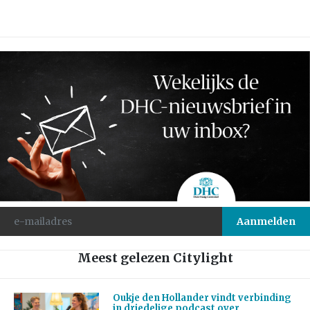
Meest gelezen Citylight
Oukje den Hollander vindt verbinding
in driedelige podcast over