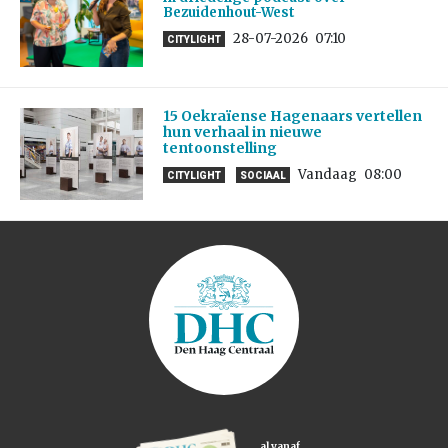
Bezuidenhout-West
28-07-2026
07:10
CITYLIGHT
15 Oekraïense Hagenaars vertellen
hun verhaal in nieuwe
tentoonstelling
Vandaag
08:00
CITYLIGHT
SOCIAAL
al vanaf