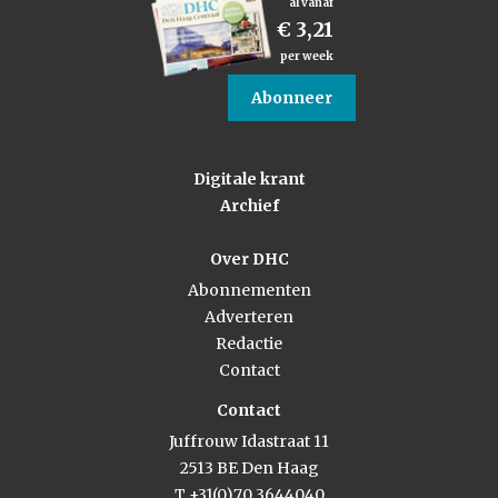
al vanaf
€ 3,21
per week
Abonneer
Digitale krant
Archief
Over DHC
Abonnementen
Adverteren
Redactie
Contact
Contact
Juffrouw Idastraat 11
2513 BE Den Haag
T +31(0)70 3644040