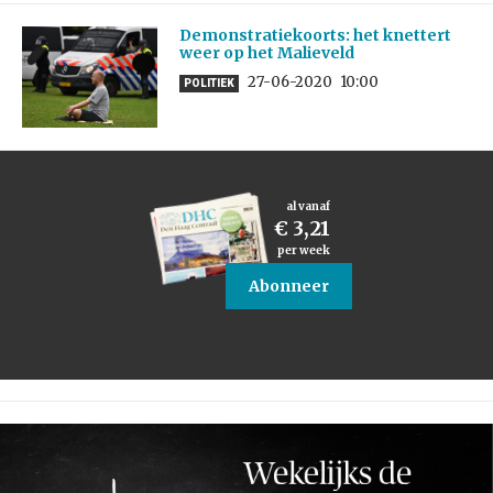
Demonstratiekoorts: het knettert
weer op het Malieveld
27-06-2020
10:00
POLITIEK
al vanaf
€ 3,21
per week
Abonneer