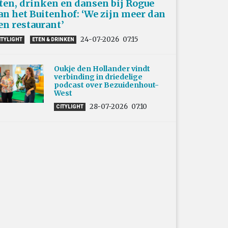
ten, drinken en dansen bij Rogue
an het Buitenhof: ‘We zijn meer dan
en restaurant’
24-07-2026
07:15
ITYLIGHT
ETEN & DRINKEN
Oukje den Hollander vindt
verbinding in driedelige
podcast over Bezuidenhout-
West
28-07-2026
07:10
CITYLIGHT