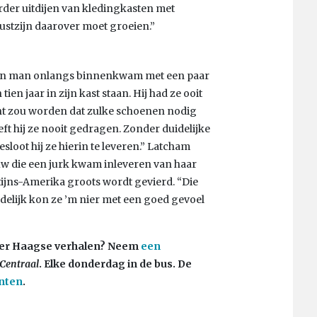
rder uitdijen van kledingkasten met
stzijn daarover moet groeien.”
een man onlangs binnenkwam met een paar
ien jaar in zijn kast staan. Hij had ze ooit
dent zou worden dat zulke schoenen nodig
eft hij ze nooit gedragen. Zonder duidelijke
esloot hij ze hierin te leveren.” Latcham
uw die een jurk kwam inleveren van haar
atijns-Amerika groots wordt gevierd. “Die
ndelijk kon ze ’m nier met een goed gevoel
 Meer Haagse verhalen? Neem
een
Centraal
. Elke donderdag in de bus. De
nten
.