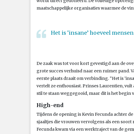
wordt direct gedoneerd. De volledige opbreng
maatschappelijke organisaties waarmee de vi
Het is ‘insane’ hoeveel mense
De zaak was tot voor kort gevestigd aan de ove
grote succes verhuisd naar een ruimer pand. Va
eerste plaats draait om verbinding. “Het is ‘i
vertelt ze enthousiast. Prinses Laurentien, vul
stil te staan weggegooid, maar dit is het begi
High-end
Tijdens de opening is Kevin Fecunda achter de
sjaaltjes die vrouwen vervolgens als een soor
Fecunda kwam via een werktraject van de gemee