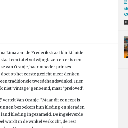
E
a
e
C
a Lima aan de Frederikstraat klinkt luide
taat een tafel vol wijnglazen en er is een
ise van Oranje, haar moeder prinses
doet op het eerste gezicht meer denken
 een traditionele tweedehandswinkel. Hier
 niet ‘vintage’ genoemd, maar ‘preloved’.
 vertelt Van Oranje. “Maar dit concept is
 kunnen bezoekers hun kleding en sieraden
t land kleding ingezameld. De ingeleverde
l wordt in de winkel verkocht, de rest