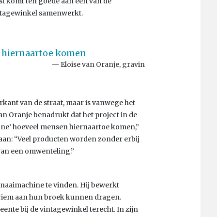
st komt ten goede aan een van de
ntagewinkel samenwerkt.
n hiernaartoe komen
Eloise van Oranje, gravin
rkant van de straat, maar is vanwege het
n Oranje benadrukt dat het project in de
nsane’ hoeveel mensen hiernaartoe komen,”
t aan: “Veel producten worden zonder erbij
n van een omwenteling.”
 naaimachine te vinden. Hij bewerkt
t riem aan hun broek kunnen dragen.
nte bij de vintagewinkel terecht. In zijn