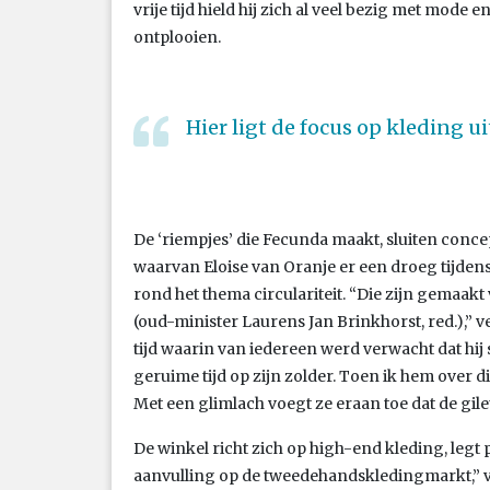
vrije tijd hield hij zich al veel bezig met mode en
ontplooien.
Hier ligt de focus op kleding 
De ‘riempjes’ die Fecunda maakt, sluiten concep
waarvan Eloise van Oranje er een droeg tijd
rond het thema circulariteit. “Die zijn gemaak
(oud-minister Laurens Jan Brinkhorst, red.),” ve
tijd waarin van iedereen werd verwacht dat hij
geruime tijd op zijn zolder. Toen ik hem over di
Met een glimlach voegt ze eraan toe dat de gile
De winkel richt zich op high-end kleding, legt
aanvulling op de tweedehandskledingmarkt,” vert