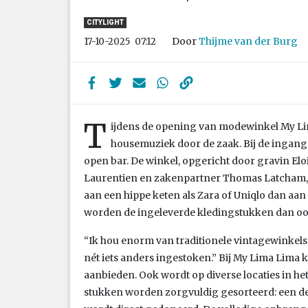
CITYLIGHT
Door
Thijme van der Burg
17-10-2025
07:12
T
ijdens de opening van modewinkel My Lim
housemuziek door de zaak. Bij de ingang s
open bar. De winkel, opgericht door gravin Elo
Laurentien en zakenpartner Thomas Latcham, 
aan een hippe keten als Zara of Uniqlo dan aan
worden de ingeleverde kledingstukken dan ook
“Ik hou enorm van traditionele vintagewinkels,”
nét iets anders ingestoken.” Bij My Lima Lima
aanbieden. Ook wordt op diverse locaties in he
stukken worden zorgvuldig gesorteerd: een dee