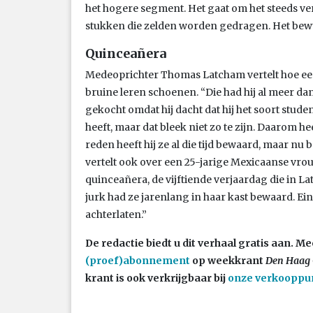
het hogere segment. Het gaat om het steeds ve
stukken die zelden worden gedragen. Het bewu
Quinceañera
Medeoprichter Thomas Latcham vertelt hoe 
bruine leren schoenen. “Die had hij al meer dan t
gekocht omdat hij dacht dat hij het soort stu
heeft, maar dat bleek niet zo te zijn. Daarom he
reden heeft hij ze al die tijd bewaard, maar nu b
vertelt ook over een 25-jarige Mexicaanse vro
quinceañera, de vijftiende verjaardag die in L
jurk had ze jarenlang in haar kast bewaard. Ei
achterlaten.”
De redactie biedt u dit verhaal gratis aan.
(proef)abonnement
op weekkrant
Den Haag 
krant is ook verkrijgbaar bij
onze verkooppu