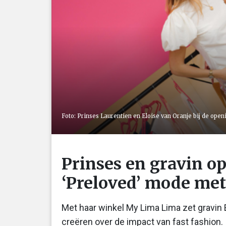
Foto: Prinses Laurentien en Eloise van Oranje bij de ope
Prinses en gravin 
‘Preloved’ mode met 
Met haar winkel My Lima Lima zet gravin 
creëren over de impact van fast fashion.