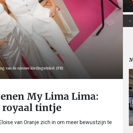
M
ning van de nieuwe kledingwinkel. (PR)
openen My Lima Lima:
royaal tintje
Eloise van Oranje zich in om meer bewustzijn te