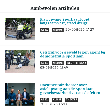
Aanbevolen artikelen
Plan opvang Sportlaan loopt
langzaam vast, afstel dreigt
20-05-2026
14:27
ASIEL
NIEUWS
Celstraf voor geweld tegen agent bij
demonstratie Sportlaan
ASIEL
NIEUWS
RECHTSPRAAK
05-03-2026
13:49
Documentair theater over
asielopvang aan de Sportlaan:
gevoelswaarheid versus de feiten
ASIEL
KUNST
THEATER
17-05-2026
07:10