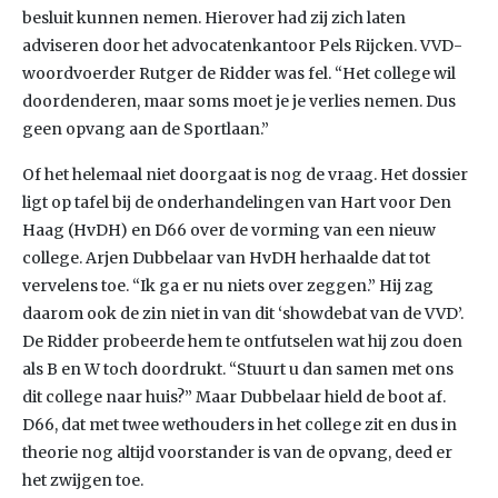
besluit kunnen nemen. Hierover had zij zich laten
adviseren door het advocatenkantoor Pels Rijcken. VVD-
woordvoerder Rutger de Ridder was fel. “Het college wil
doordenderen, maar soms moet je je verlies nemen. Dus
geen opvang aan de Sportlaan.”
Of het helemaal niet doorgaat is nog de vraag. Het dossier
ligt op tafel bij de onderhandelingen van Hart voor Den
Haag (HvDH) en D66 over de vorming van een nieuw
college. Arjen Dubbelaar van HvDH herhaalde dat tot
vervelens toe. “Ik ga er nu niets over zeggen.” Hij zag
daarom ook de zin niet in van dit ‘showdebat van de VVD’.
De Ridder probeerde hem te ontfutselen wat hij zou doen
als B en W toch doordrukt. “Stuurt u dan samen met ons
dit college naar huis?” Maar Dubbelaar hield de boot af.
D66, dat met twee wethouders in het college zit en dus in
theorie nog altijd voorstander is van de opvang, deed er
het zwijgen toe.