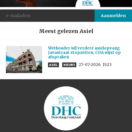
Meest gelezen Asiel
Wethouder wil verdere asielopvang
Javastraat stopzetten, COA wijst op
afspraken
27-07-2026
15:23
ASIEL
NIEUWS