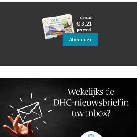
al vanaf
€ 3,21
per week
Abonneer