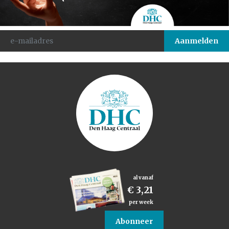
al vanaf
€ 3,21
per week
Abonneer