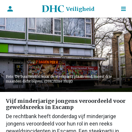
Veiligheid
Foto: De buurtwinkel waar de steekpartij plaatsvond, moest drie
maanden dicht blijven. (DHC/Elise Fluijt)
Vijf minderjarige jongens veroordeeld voor
geweldsreeks in Escamp
De rechtbank heeft donderdag vijf minderjarige
jongens veroordeeld voor hun rol in een reeks
geweldsincidenten in Escamp. Een steekpartij in