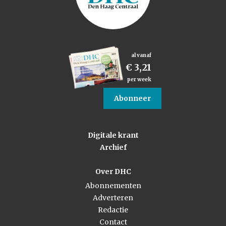
al vanaf
€ 3,21
per week
Abonneer
Digitale krant
Archief
Over DHC
Abonnementen
Adverteren
Redactie
Contact