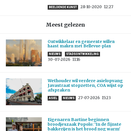
28-10-2020
12:27
BEELDENDE KUNST
Meest gelezen
Ontwikkelaar en gemeente willen
haast maken met Bellevue-plan
NIEUWS
STADSONTWIKKELING
30-07-2026
11:16
Wethouder wil verdere asielopvang
Javastraat stopzetten, COA wijst op
afspraken
27-07-2026
15:23
ASIEL
NIEUWS
Eigenaren Bartine beginnen
broodjeszaak Popolo: ‘In de fijnste
bakkerijen is het brood nog warm’