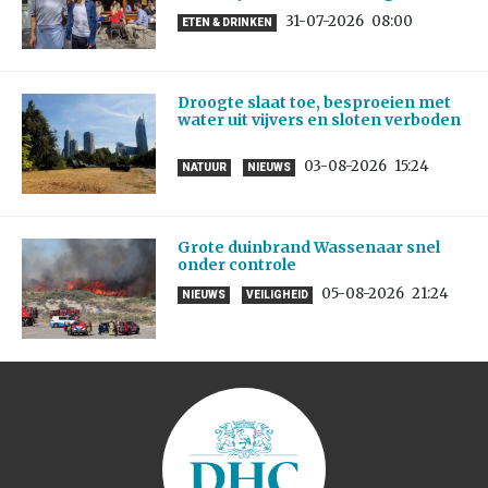
31-07-2026
08:00
ETEN & DRINKEN
Droogte slaat toe, besproeien met
water uit vijvers en sloten verboden
03-08-2026
15:24
NATUUR
NIEUWS
Grote duinbrand Wassenaar snel
onder controle
05-08-2026
21:24
NIEUWS
VEILIGHEID