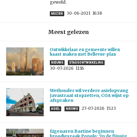
geweld.
30-06-2021
16:38
MUZIEK
Meest gelezen
Ontwikkelaar en gemeente willen
haast maken met Bellevue-plan
NIEUWS
STADSONTWIKKELING
30-07-2026
11:16
Wethouder wil verdere asielopvang
Javastraat stopzetten, COA wijst op
afspraken
27-07-2026
15:23
ASIEL
NIEUWS
Eigenaren Bartine beginnen
broodjeszaak Popolo: ‘In de fijnste