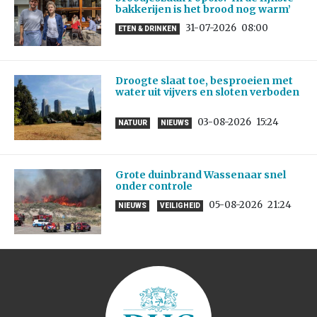
bakkerijen is het brood nog warm’
31-07-2026
08:00
ETEN & DRINKEN
Droogte slaat toe, besproeien met
water uit vijvers en sloten verboden
03-08-2026
15:24
NATUUR
NIEUWS
Grote duinbrand Wassenaar snel
onder controle
05-08-2026
21:24
NIEUWS
VEILIGHEID