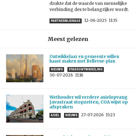
drukte dat de waarde van menselijke
verbinding des te belangrijker wordt.
12-06-2025
11:35
PARTNERBIJDRAGE
Meest gelezen
Ontwikkelaar en gemeente willen
haast maken met Bellevue-plan
NIEUWS
STADSONTWIKKELING
30-07-2026
11:16
Wethouder wil verdere asielopvang
Javastraat stopzetten, COA wijst op
afspraken
27-07-2026
15:23
ASIEL
NIEUWS