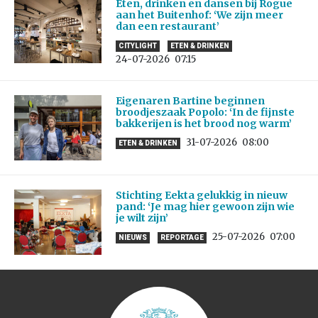
Eten, drinken en dansen bij Rogue
aan het Buitenhof: ‘We zijn meer
dan een restaurant’
CITYLIGHT
ETEN & DRINKEN
24-07-2026
07:15
Eigenaren Bartine beginnen
broodjeszaak Popolo: ‘In de fijnste
bakkerijen is het brood nog warm’
31-07-2026
08:00
ETEN & DRINKEN
Stichting Eekta gelukkig in nieuw
pand: ‘Je mag hier gewoon zijn wie
je wilt zijn’
25-07-2026
07:00
NIEUWS
REPORTAGE