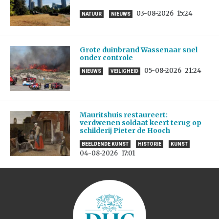
03-08-2026
15:24
NATUUR
NIEUWS
Grote duinbrand Wassenaar snel
onder controle
05-08-2026
21:24
NIEUWS
VEILIGHEID
Mauritshuis restaureert:
verdwenen soldaat keert terug op
schilderij Pieter de Hooch
BEELDENDE KUNST
HISTORIE
KUNST
04-08-2026
17:01