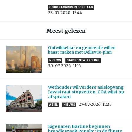
CORONACRISIS IN DEN HAAG
23-07-2020
13:44
Meest gelezen
Ontwikkelaar en gemeente willen
haast maken met Bellevue-plan
NIEUWS
STADSONTWIKKELING
30-07-2026
11:16
Wethouder wil verdere asielopvang
Javastraat stopzetten, COA wijst op
afspraken
27-07-2026
15:23
ASIEL
NIEUWS
Eigenaren Bartine beginnen
broodjeszaak Popolo: ‘In de fijnste