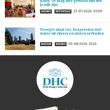
pand: ‘Je mag hier gewoon zijn wie
je wilt zijn’
25-07-2026
07:00
NIEUWS
REPORTAGE
Droogte slaat toe, besproeien met
water uit vijvers en sloten verboden
03-08-2026
15:24
NATUUR
NIEUWS