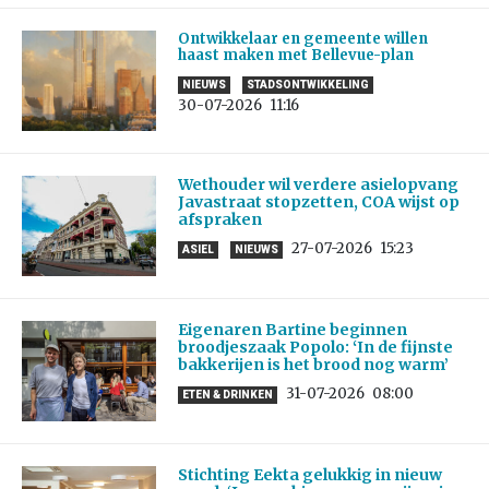
Ontwikkelaar en gemeente willen
haast maken met Bellevue-plan
NIEUWS
STADSONTWIKKELING
30-07-2026
11:16
Wethouder wil verdere asielopvang
Javastraat stopzetten, COA wijst op
afspraken
27-07-2026
15:23
ASIEL
NIEUWS
Eigenaren Bartine beginnen
broodjeszaak Popolo: ‘In de fijnste
bakkerijen is het brood nog warm’
31-07-2026
08:00
ETEN & DRINKEN
Stichting Eekta gelukkig in nieuw