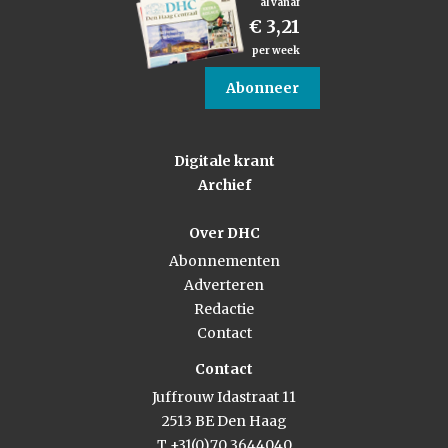
al vanaf
€ 3,21
per week
Abonneer
Digitale krant
Archief
Over DHC
Abonnementen
Adverteren
Redactie
Contact
Contact
Juffrouw Idastraat 11
2513 BE Den Haag
T +31(0)70 3644040