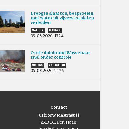
Droogte slaat toe, besproeien
met water uit vijvers en sloten
verboden
NATUUR
NIEUWS
03-08-2026
15:24
Grote duinbrand Wassenaar
snel onder controle
NIEUWS
VEILIGHEID
05-08-2026
21:24
Contact
Juffrouw Idastraat 11
2513 BE Den Haag