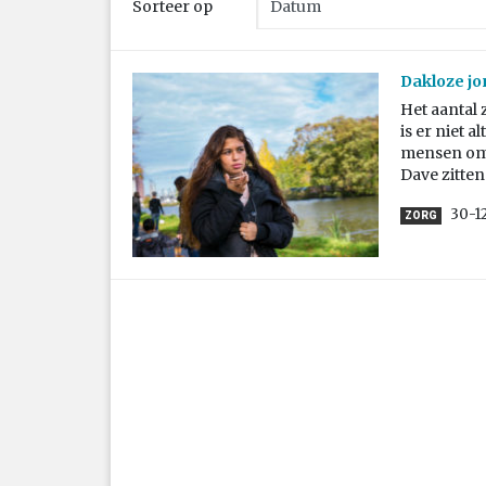
Sorteer op
Dakloze jo
Het aantal
is er niet 
mensen om. 
Dave zitten
30-1
ZORG