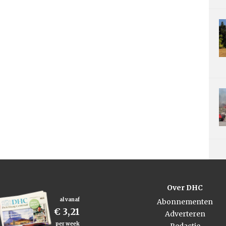
Over DHC
al vanaf
Abonnementen
€ 3,21
Adverteren
per week