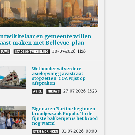
ntwikkelaar en gemeente willen
aast maken met Bellevue-plan
30-07-2026
11:16
IEUWS
STADSONTWIKKELING
Wethouder wil verdere
asielopvang Javastraat
stopzetten, COA wijst op
afspraken
27-07-2026
15:23
ASIEL
NIEUWS
Eigenaren Bartine beginnen
broodjeszaak Popolo: ‘In de
fijnste bakkerijen is het brood
nog warm’
31-07-2026
08:00
ETEN & DRINKEN