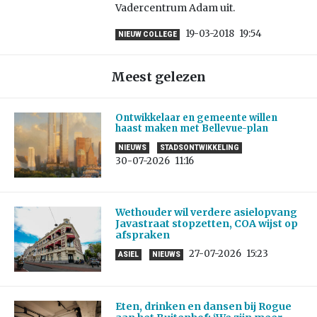
Vadercentrum Adam uit.
19-03-2018
19:54
NIEUW COLLEGE
Meest gelezen
Ontwikkelaar en gemeente willen
haast maken met Bellevue-plan
NIEUWS
STADSONTWIKKELING
30-07-2026
11:16
Wethouder wil verdere asielopvang
Javastraat stopzetten, COA wijst op
afspraken
27-07-2026
15:23
ASIEL
NIEUWS
Eten, drinken en dansen bij Rogue