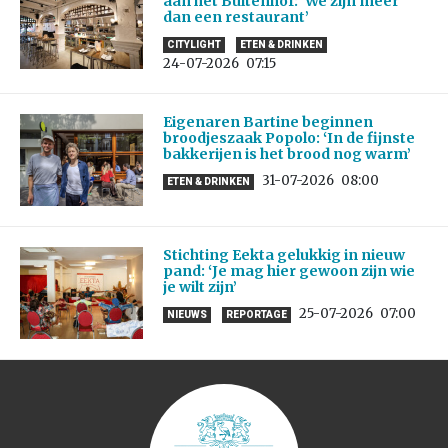
aan het Buitenhof: ‘We zijn meer
dan een restaurant’
CITYLIGHT
ETEN & DRINKEN
24-07-2026
07:15
Eigenaren Bartine beginnen
broodjeszaak Popolo: ‘In de fijnste
bakkerijen is het brood nog warm’
31-07-2026
08:00
ETEN & DRINKEN
Stichting Eekta gelukkig in nieuw
pand: ‘Je mag hier gewoon zijn wie
je wilt zijn’
25-07-2026
07:00
NIEUWS
REPORTAGE