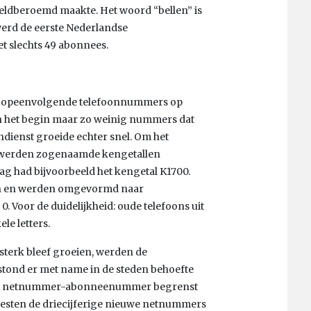
eldberoemd maakte. Het woord “bellen” is
werd de eerste Nederlandse
 slechts 49 abonnees.
uwe opeenvolgende telefoonnummers op
n het begin maar zo weinig nummers dat
dienst groeide echter snel. Om het
n, werden zogenaamde kengetallen
 had bijvoorbeeld het kengetal K1700.
en en werden omgevormd naar
0. Voor de duidelijkheid: oude telefoons uit
le letters.
sterk bleef groeien, werden de
tond er met name in de steden behoefte
ing netnummer-abonneenummer begrenst
oesten de driecijferige nieuwe netnummers