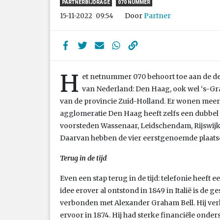
PARTNERBIJDRAGE
070 NUMMER
Door
Partner
15-11-2022
09:54
H
et netnummer 070 behoort toe aan de de
van Nederland: Den Haag, ook wel ‘s-G
van de provincie Zuid-Holland. Er wonen meer
agglomeratie Den Haag heeft zelfs een dubbel 
voorsteden Wassenaar, Leidschendam, Rijswijk,
Daarvan hebben de vier eerstgenoemde plaat
Terug in de tijd
Even een stap terug in de tijd: telefonie heeft 
idee erover al ontstond in 1849 in Italië is de g
verbonden met Alexander Graham Bell. Hij ver
ervoor in 1874. Hij had sterke financiële onder