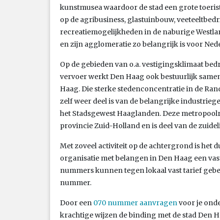
kunstmusea waardoor de stad een grote toeristi
op de agribusiness, glastuinbouw, veeteeltbedr
recreatiemogelijkheden in de naburige Westla
en zijn agglomeratie zo belangrijk is voor Ned
Op de gebieden van o.a. vestigingsklimaat be
vervoer werkt Den Haag ook bestuurlijk same
Haag. Die sterke stedenconcentratie in de Ran
zelf weer deel is van de belangrijke industrie
het Stadsgewest Haaglanden. Deze metropoolreg
provincie Zuid-Holland en is deel van de zuidel
Met zoveel activiteit op de achtergrond is het
organisatie met belangen in Den Haag een vas
nummers kunnen tegen lokaal vast tarief gebel
nummer.
Door een
070 nummer aanvragen
voor je ond
krachtige wijzen de binding met de stad Den 