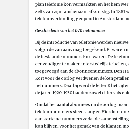
plan telefonie kon vermarkten en het hem wer
zelfs van zijn familienaam afkomstig. In 1881 
telefoonverbinding geopend in Amsterdam met
Geschiedenis van het 070 netnummer
Bij de introductie van telefonie werden nie
volgorde van aanvraag toegekend. Er waren i
de bestaande nummers kort waren. De telefoon
eenvoudiger te maken interstedelijk te belle
toegevoegd aan de abonneenummers. Den Haag
Kort voor de oorlog verdwenen de kengetall
netnummers. Daarbij werd de letter K het cijfer 
de jaren 1920-1930 hadden zowel cijfers als enke
Omdat het aantal abonnees na de oorlog maar 
telefoonnummers steeds langer. Hierdoor onts
aan korte netnummers zodat de samenstell
kon blijven. Voor het gemak van de klanten m