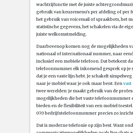
wachtrijfunctie met de juiste achtergrondmuz
gebruik van keuzemenu’s per afdeling of per fu
het gebruik van voicemail of spraakbots, het 
statistische gegevens, het schakelen via de eig
juiste welkomstmelding.
Daarbovenop komen nog de mogelijkheden van
nationaal of internationaal nummer, naar een
inclusief een mobiele telefoon. Dat betekent da
telefoonnummer elk inkomend gesprek op je
dat je een vaste lijn hebt. Je schakelt simpelw
naar je mobiel waar je ook maar bent. Een
vast
twee werelden: je maakt gebruik van de profess
mogelijkheden die het vaste telefoonnummer 
bieden en de flexibiliteit van een mobiel toeste
070 bedrijfstelefoonnummer precies zo inrichten
Dat is moderne telefonie op zijn best. Want 
communicatiemogelijkheden zoals live chats en 