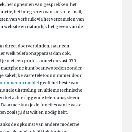
iek, het opnemen van gesprekken, het
nctie, het integreren van sms of e-mail,
meten van verbruik via het verzamelen van
en website en natuurlijk het geven van de
 direct doorverbinden, naar een
der welk telefoonapparaat dan ook,
t je met een professioneel en vast 070
 smartphone kunt beantwoorden zonder
eg je zakelijke vaste telefoonnummer door
 nummer op mobiel
geeft het beste van
ionele uitstraling en ultieme technische
en het achterliggende telefoonsysteem
l. Daarmee kun je de functies van je vaste
 zoals jij dat wilt en nodig hebt.
ondanks de opkomst van andere moderne
sociale media, blijft telefonie ook