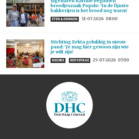
Eigenaren Bartine beginnen
broodjeszaak Popolo: ‘In de fijnste
bakkerijen is het brood nog warm’
31-07-2026
08:00
ETEN & DRINKEN
Stichting Eekta gelukkig in nieuw
pand: ‘Je mag hier gewoon zijn wie
je wilt zijn’
25-07-2026
07:00
NIEUWS
REPORTAGE