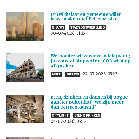
Ontwikkelaar en gemeente willen
haast maken met Bellevue-plan
NIEUWS
STADSONTWIKKELING
30-07-2026
11:16
Wethouder wil verdere asielopvang
Javastraat stopzetten, COA wijst op
afspraken
27-07-2026
15:23
ASIEL
NIEUWS
Eten, drinken en dansen bij Rogue
aan het Buitenhof: ‘We zijn meer
dan een restaurant’
CITYLIGHT
ETEN & DRINKEN
24-07-2026
07:15