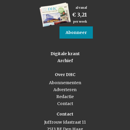
al vanaf
€ 3,21
per week
Abonneer
Digitale krant
Archief
Over DHC
Abonnementen
Adverteren
Redactie
Contact
Contact
Juffrouw Idastraat 11
2513 BE Den Haag