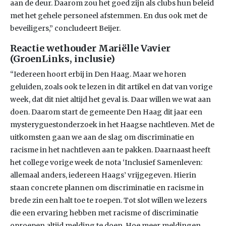
aan de deur. Daarom zou het goed zijn als clubs hun beleid
met het gehele personeel afstemmen. En dus ook met de
beveiligers,” concludeert Beijer.
Reactie wethouder Mariëlle Vavier
(GroenLinks, inclusie)
“Iedereen hoort erbij in Den Haag. Maar we horen
geluiden, zoals ook te lezen in dit artikel en dat van vorige
week, dat dit niet altijd het geval is. Daar willen we wat aan
doen. Daarom start de gemeente Den Haag dit jaar een
mysteryguestonderzoek in het Haagse nachtleven. Met de
uitkomsten gaan we aan de slag om discriminatie en
racisme in het nachtleven aan te pakken. Daarnaast heeft
het college vorige week de nota ‘Inclusief Samenleven:
allemaal anders, iedereen Haags’ vrijgegeven. Hierin
staan concrete plannen om discriminatie en racisme in
brede zin een halt toe te roepen. Tot slot willen we lezers
die een ervaring hebben met racisme of discriminatie
oproepen altijd melding te doen. Hoe meer meldingen,