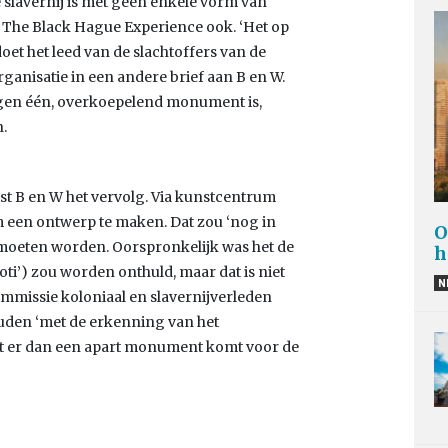
 slavernij is met geen enkele vorm van
ndt The Black Hague Experience ook. ‘Het op
oet het leed van de slachtoffers van de
organisatie in een andere brief aan B en W.
tegen één, overkoepelend monument is,
n.
t B en W het vervolg. Via kunstcentrum
een ontwerp te maken. Dat zou ‘nog in
O
d moeten worden. Oorspronkelijk was het de
h
oti’) zou worden onthuld, maar dat is niet
N
mmissie koloniaal en slavernijverleden
uden ‘met de erkenning van het
 dat er dan een apart monument komt voor de