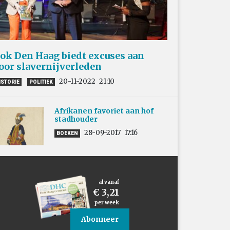
ok Den Haag biedt excuses aan
oor slavernijverleden
20-11-2022
21:10
ISTORIE
POLITIEK
Afrikanen favoriet aan hof
stadhouder
28-09-2017
17:16
BOEKEN
al vanaf
€ 3,21
per week
Abonneer