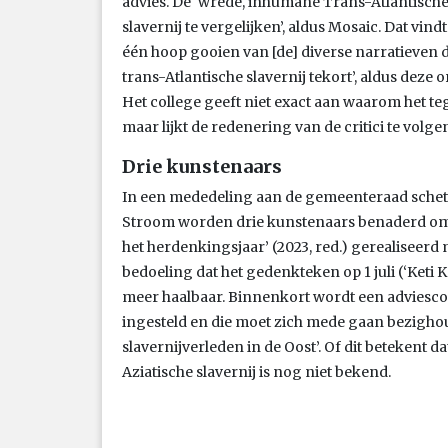
advies. De ‘wrede, inhumane Trans-Atlantische
slavernij te vergelijken’, aldus Mosaic. Dat vi
één hoop gooien van [de] diverse narratieven d
trans-Atlantische slavernij tekort’, aldus deze 
Het college geeft niet exact aan waarom het 
maar lijkt de redenering van de critici te volge
Drie kunstenaars
In een mededeling aan de gemeenteraad schets
Stroom worden drie kunstenaars benaderd om 
het herdenkingsjaar’ (2023, red.) gerealiseer
bedoeling dat het gedenkteken op 1 juli (‘Keti K
meer haalbaar. Binnenkort wordt een adviesco
ingesteld en die moet zich mede gaan bezigho
slavernijverleden in de Oost’. Of dit betekent
Aziatische slavernij is nog niet bekend.