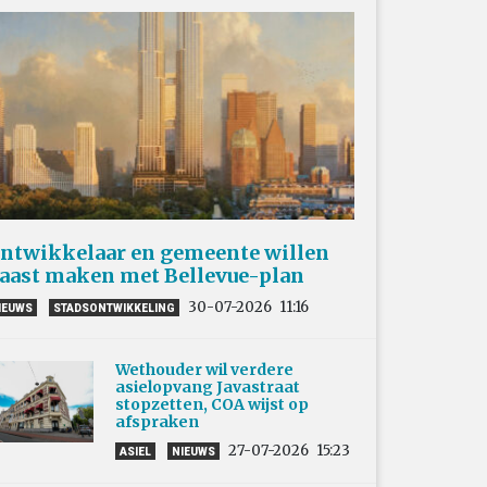
ntwikkelaar en gemeente willen
aast maken met Bellevue-plan
30-07-2026
11:16
IEUWS
STADSONTWIKKELING
Wethouder wil verdere
asielopvang Javastraat
stopzetten, COA wijst op
afspraken
27-07-2026
15:23
ASIEL
NIEUWS