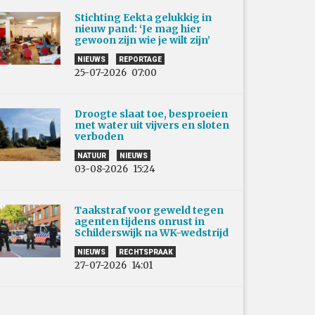
Stichting Eekta gelukkig in
nieuw pand: ‘Je mag hier
gewoon zijn wie je wilt zijn’
NIEUWS
REPORTAGE
25-07-2026
07:00
Droogte slaat toe, besproeien
met water uit vijvers en sloten
verboden
NATUUR
NIEUWS
03-08-2026
15:24
Taakstraf voor geweld tegen
agenten tijdens onrust in
Schilderswijk na WK-wedstrijd
NIEUWS
RECHTSPRAAK
27-07-2026
14:01