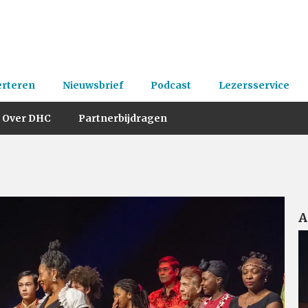
erteren
Nieuwsbrief
Podcast
Lezersservice
Over DHC
Partnerbijdragen
A