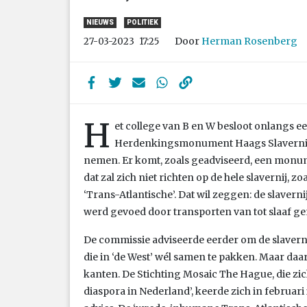
NIEUWS
POLITIEK
Door
Herman Rosenberg
27-03-2023
17:25
H
et college van B en W besloot onlangs e
Herdenkingsmonument Haags Slavernijve
nemen. Er komt, zoals geadviseerd, een monum
dat zal zich niet richten op de hele slavernij, 
‘Trans-Atlantische’. Dat wil zeggen: de slaverni
werd gevoed door transporten van tot slaaf g
De commissie adviseerde eerder om de slavernij 
die in ‘de West’ wél samen te pakken. Maar daa
kanten. De Stichting Mosaic The Hague, die zi
diaspora in Nederland’, keerde zich in februari