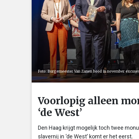
Foto: Burgemeester Van Zanen bood in november excuses 
Voorlopig alleen mo
‘de West’
Den Haag krijgt mogelijk toch twee monu
slavernij in ‘de West’ komt er het eerst.