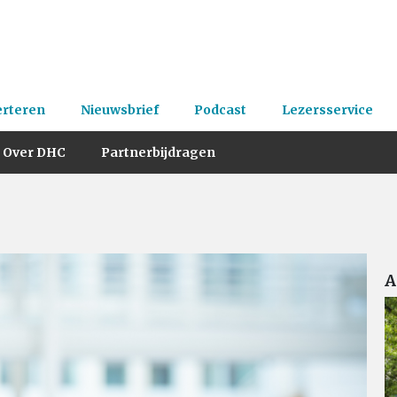
erteren
Nieuwsbrief
Podcast
Lezersservice
Over DHC
Partnerbijdragen
A