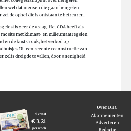
at het collegestandpunt over hengelen
 willen wel dat mensen die gaan hengelen
zei de ophef die is ontstaan te betreuren.
gelost is zeer de vraag. Het CDA heeft als
er moeite met klimaat- en milieumaatregelen
tad en de kuststrook, het verbod op
dhuisjes. Uit een recente reconstructie van
er zelfs dreigde te vallen, door onenigheid
Over DHC
al vanaf
Abonnementen
€ 3,21
Adverteren
per week
Redactie