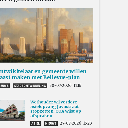
ntwikkelaar en gemeente willen
aast maken met Bellevue-plan
30-07-2026
11:16
IEUWS
STADSONTWIKKELING
Wethouder wil verdere
asielopvang Javastraat
stopzetten, COA wijst op
afspraken
27-07-2026
15:23
ASIEL
NIEUWS