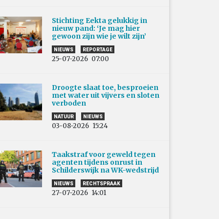
Stichting Eekta gelukkig in
nieuw pand: ‘Je mag hier
gewoon zijn wie je wilt zijn’
NIEUWS
REPORTAGE
25-07-2026
07:00
Droogte slaat toe, besproeien
met water uit vijvers en sloten
verboden
NATUUR
NIEUWS
03-08-2026
15:24
Taakstraf voor geweld tegen
agenten tijdens onrust in
Schilderswijk na WK-wedstrijd
NIEUWS
RECHTSPRAAK
27-07-2026
14:01