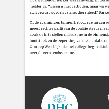
Ook wethouder Barker was aanwezig. Hij zei d
‘helder’ is. “Vissen is niet verboden, maar wij
zich bewust worden van het dierenleed.” Barker 
Of de spanningen binnen het college nu zijn op
meest rechtse partij van de coalitie steeds me
zoals de in te stellen milieuzone in de binnens
houtstook en de beperking van het aantal stran
Omroep West blijkt dat het college begin oktob
over de zero-emissiezone.