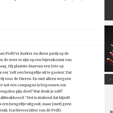
an PvdD’er Barker en diens partij op de
in de weer te zijn op een bijeenkomst van
g. Hij plaatste daarvan een foto op
om ‘zelf een hengeltje uit te gooien’. Dat
tij voor de Dieren. En niet alleen wegens
nte net een campagne is begonnen om
ngelen pijn doet? Wat denk je zelf!’.
itieakkoord. “Het is stuitend dat hijzelf
s een hengeltje uitgooit, maar [met] geen
mit, fractievoorzitter van de PvdD.
M