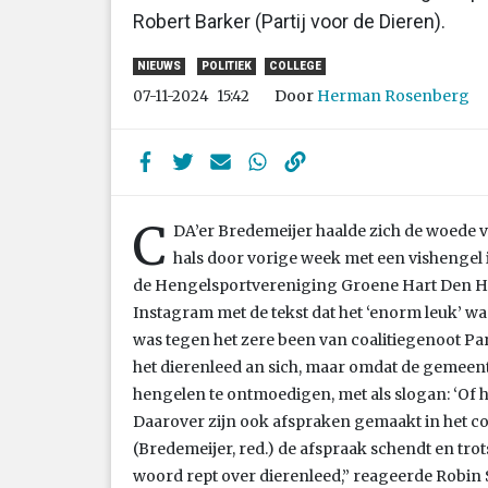
Robert Barker (Partij voor de Dieren).
NIEUWS
POLITIEK
COLLEGE
Door
Herman Rosenberg
07-11-2024
15:42
C
DA’er Bredemeijer haalde zich de woede v
hals door vorige week met een vishengel 
de Hengelsportvereniging Groene Hart Den Haa
Instagram met de tekst dat het ‘enorm leuk’ was 
was tegen het zere been van coalitiegenoot Par
het dierenleed an sich, maar omdat de gemee
hengelen te ontmoedigen, met als slogan: ‘Of he
Daarover zijn ook afspraken gemaakt in het coal
(Bredemeijer, red.) de afspraak schendt en trot
woord rept over dierenleed,” reageerde Robin S