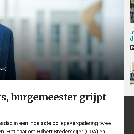
M
d
P
man).
, burgemeester grijpt
dag in een ingelaste collegevergadering twee
n. Het gaat om Hilbert Bredemeijer (CDA) en