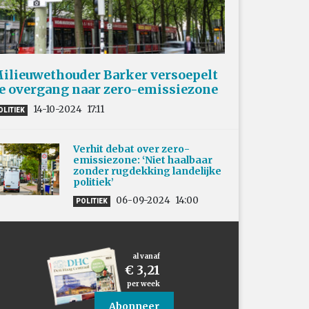
ilieuwethouder Barker versoepelt
e overgang naar zero-emissiezone
14-10-2024
17:11
OLITIEK
Verhit debat over zero-
emissiezone: ‘Niet haalbaar
zonder rugdekking landelijke
politiek’
06-09-2024
14:00
POLITIEK
al vanaf
€ 3,21
per week
Abonneer