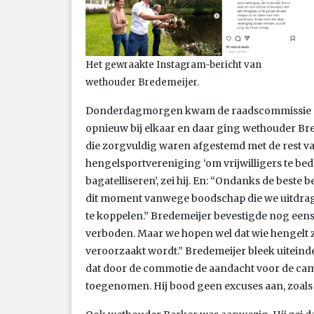
Het gewraakte Instagram-bericht van
wethouder Bredemeijer.
Donderdagmorgen kwam de raadscommissie o
opnieuw bij elkaar en daar ging wethouder Br
die zorgvuldig waren afgestemd met de rest van 
hengelsportvereniging ‘om vrijwilligers te be
bagatelliseren’, zei hij. En: “Ondanks de best
dit moment vanwege boodschap die we uitdra
te koppelen.” Bredemeijer bevestigde nog eens 
verboden. Maar we hopen wel dat wie hengelt zi
veroorzaakt wordt.” Bredemeijer bleek uiteindel
dat door de commotie de aandacht voor de camp
toegenomen. Hij bood geen excuses aan, zoal