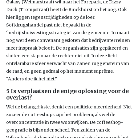
Galaxy (Weimarstraat) wil naar het Forepark, de Dizzy
Duck (Trompstraat) heeft de Binckhorst op het oog. Ook
hier liggen tegenstrijdigheden op de loer.
Softdrugshandel past niet bepaald in de
‘bedrijfshuisvestingsstrategie’ van de gemeente. In maart
nog werd een convenant gesloten dat bedrijventerreinen
meer inspraak belooft. De organisaties zijn gepikeerd en
sluiten een stap naar de rechter niet uit. In deze licht
ontvlambare sfeer verwacht Van Zanen ruggensteun van
de raad, en geen gedraai op het moment suprême.
“Anders doe ik het niet.”
5 Is verplaatsen de enige oplossing voor de
overlast?
Wel de belangrijkste, denkt een politieke meerderheid. Niet
zozeer de coffeeshops zijn het probleem, als wel de
overconcentratie in twee woonwijken. De coffeeshop-
geografie is bijzonder scheef. Ten zuiden van de
Valkenboskade bevindt zich geen enkele shop en ook het