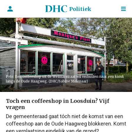
Politiek
Foto: Een coffeeshop uit de Weimarstraat wil verhuizen naar een kiosk
langs de Oude Haagweg. (DHC/Sabine Molenaar)
Toch een coffeeshop in Loosduin? Vijf
vragen
De gemeenteraad gaat tóch niet de komst van een
coffeeshop aan de Oude Haagweg blokkeren. Komt
een verplaatsing eindelijk van de grond?