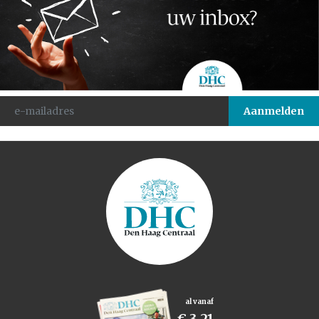
al vanaf
€ 3,21