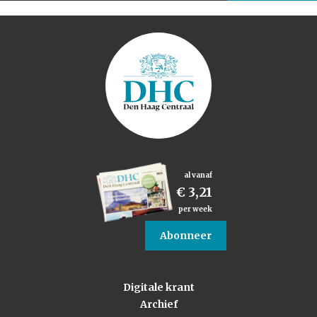
al vanaf
€ 3,21
per week
Abonneer
Digitale krant
Archief