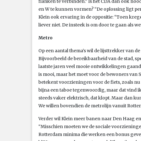
flanken te verbinden.” Is het CDA dan ook noo
en W te kunnen vormen? “De oplossing ligt per 
Klein ook ervaring in de oppositie: “Toen kreg
liever niet. De insteek is om door te gaan als w
Metro
Op een aantal thema’s wil de lijsttrekker van d
Bijvoorbeeld de bereikbaarheid van de stad, sp
laatste jaren veel mooie ontwikkelingen gaande
is mooi, maar het moet voor de bewoners van S
betekent voorzieningen voor de fiets, zoals nu
bijna een taboe tegenwoordig, maar dat vind i
steeds vaker elektrisch, dat klopt. Maar dan ku
We willen bovendien de metrolijn vanuit Rott
Verder wil Klein meer banen naar Den Haag e
“Misschien moeten we de sociale voorzieningen
Rotterdam minima die werken een bonus geven