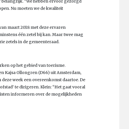
er belangrijk. “We hebben ervoor gezorgd
lopen. Nu moeten we de kwaliteit
 van maart 2018 met deze ervaren
 minstens één zetel bij kan. Maar twee mag
rie zetels in de gemeenteraad.
en op het gebied van toerisme.
en Kajsa Ollongren (D66) uit Amsterdam,
en deze week een overeenkomst daartoe. De
fstad’ te dirigeren. Klein: “Het gaat vooral
risten informeren over de mogelijkheden