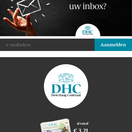
al vanaf
€ 3,21