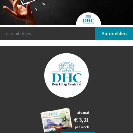
al vanaf
€ 3,21
per week