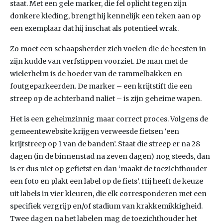
staat. Met een gele marker, die fel oplicht tegen zijn
donkere kleding, brengt hij kennelijk een teken aan op
een exemplaar dat hij inschat als potentieel wrak.
Zo moet een schaapsherder zich voelen die de beesten in
zijn kudde van verfstippen voorziet. De man met de
wielerhelm is de hoeder van de rammelbakken en
foutgeparkeerden. De marker – een krijtstift die een
streep op de achterband naliet – is zijn geheime wapen.
Het is een geheimzinnig maar correct proces. Volgens de
gemeentewebsite krijgen verweesde fietsen ‘een
krijtstreep op 1 van de banden’. Staat die streep er na 28
dagen (in de binnenstad na zeven dagen) nog steeds, dan
is er dus niet op gefietst en dan ‘maakt de toezichthouder
een foto en plakt een label op de fiets’. Hij heeft de keuze
uit labels in vier kleuren, die elk corresponderen met een
specifiek vergrijp en/of stadium van krakkemikkigheid.
Twee dagen na het labelen mag de toezichthouder het