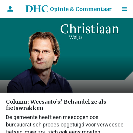
Opinie & Commentaar
Column: Weesauto’s? Behandel ze als
fietswrakken
De gemeente heeft een meedogenloos
bureaucratisch proces opgetuigd voor verweesde
fietsen, maar zou zich ook eens moeten