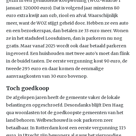
gezin in een gemiddelde koopwoning (WOZ-waarde 1
januari: 320.000 euro). Dat is volgend jaar minstens 80
euro extra kwijt aan ozb, riool en afval. Waarschijnlijk
meer, want de WOZ stijgt geheid door. Hebben ze een auto
en een bezoekerspas, dan betalen ze 33 euro meer. Wonen
ze in het stadsdeel Loosduinen, dan is parkeren nu nog
gratis. Maar vanaf 2025 wordt ook daar betaald parkeren
ingevoerd. Een huishouden met twee auto’s moet dan flink
in de buidel tasten. De eerste vergunning kost 90 euro, de
tweede 295 euro en daar komen de eenmalige
aanvraagkosten van 30 euro bovenop.
Toch goedkoop
De afgelopen jaren heeft de gemeente vaker de lokale
belastingen opgeschroefd. Desondanks blijft Den Haag
qua woonlasten tot de goedkoopste gemeenten van het
land behoren. Welbeschouwd is ook parkeren zeer
betaalbaar. In Rotterdam kost een eerste vergunning 115
euro, in Utrecht zijn bewoners al gauw het viervoudige