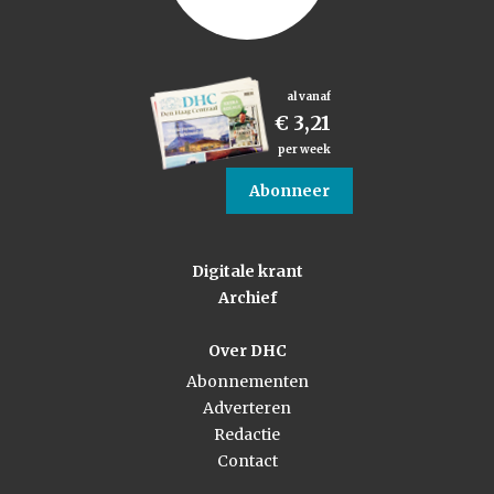
al vanaf
€ 3,21
per week
Abonneer
Digitale krant
Archief
Over DHC
Abonnementen
Adverteren
Redactie
Contact