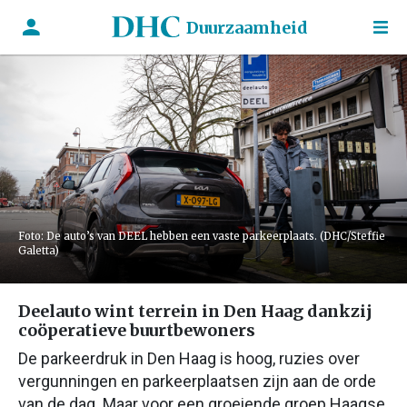
Duurzaamheid
Foto: De auto’s van DEEL hebben een vaste parkeerplaats. (DHC/Steffie
Galetta)
Deelauto wint terrein in Den Haag dankzij
coöperatieve buurtbewoners
De parkeerdruk in Den Haag is hoog, ruzies over
vergunningen en parkeerplaatsen zijn aan de orde
van de dag. Maar voor een groeiende groep Haagse