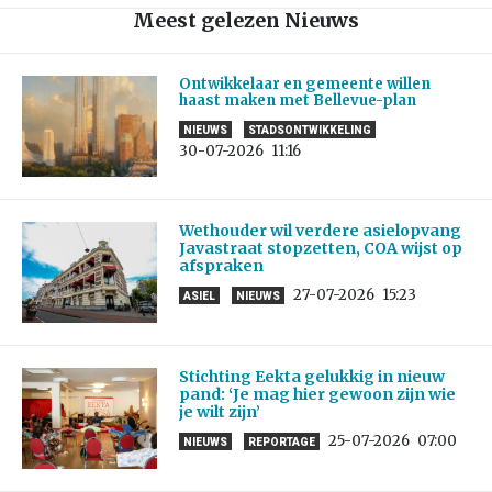
Meest gelezen Nieuws
Ontwikkelaar en gemeente willen
haast maken met Bellevue-plan
NIEUWS
STADSONTWIKKELING
30-07-2026
11:16
Wethouder wil verdere asielopvang
Javastraat stopzetten, COA wijst op
afspraken
27-07-2026
15:23
ASIEL
NIEUWS
Stichting Eekta gelukkig in nieuw
pand: ‘Je mag hier gewoon zijn wie
je wilt zijn’
25-07-2026
07:00
NIEUWS
REPORTAGE