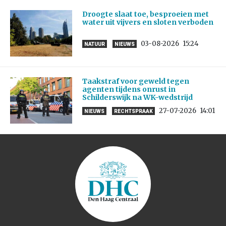
Droogte slaat toe, besproeien met
water uit vijvers en sloten verboden
03-08-2026
15:24
NATUUR
NIEUWS
Taakstraf voor geweld tegen
agenten tijdens onrust in
Schilderswijk na WK-wedstrijd
27-07-2026
14:01
NIEUWS
RECHTSPRAAK