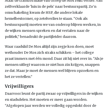
Maar de transformatie van Groep de Mos reikt verder: van
zelfverklaarde ‘luis in de pels’ naar bestuurspartij. Zo’n
omschakeling kwam de HSP, die andere lokale
hemelbestormer, op zetelverlies te staan. “Ook als
bestuurspartij moeten we van onderop blijven werken, in
de wijken mensen spreken en dat vertalen naar de
politiek,” benadrukt de partijleider daarom.
Waar raadslid De Mos altijd zijn zegje kon doen, moet
wethouder De Mos zich straks schikken – het college
praat immers met één mond. Daar zit hij niet over in. “Als je
mensen uitlegt waarom ze niet hun zin krijgen, snappen
ze dat. Maar je moet de mensen wel blijven opzoeken en
het ze vertellen.”
Vrijwilligers
Daarvoor leunt de partij zwaar op vrijwilligers in de wijken
en stadsdelen. Het moeten er meer gaan worden.
“Afgelopen jaar werden we volledig opgeslokt door de