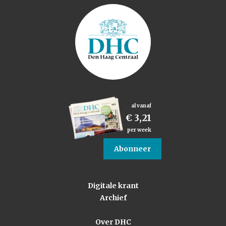
al vanaf
€ 3,21
per week
Abonneer
Digitale krant
Archief
Over DHC