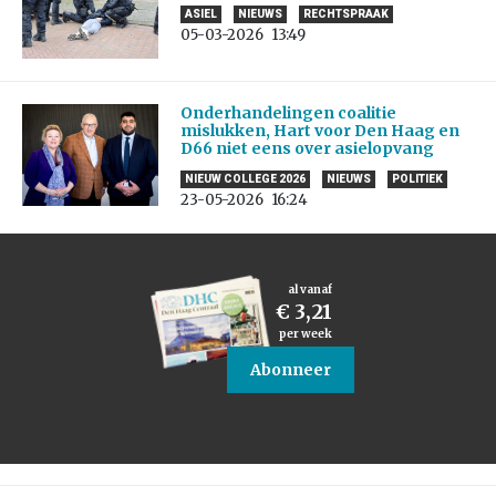
ASIEL
NIEUWS
RECHTSPRAAK
05-03-2026
13:49
Onderhandelingen coalitie
mislukken, Hart voor Den Haag en
D66 niet eens over asielopvang
NIEUW COLLEGE 2026
NIEUWS
POLITIEK
23-05-2026
16:24
al vanaf
€ 3,21
per week
Abonneer