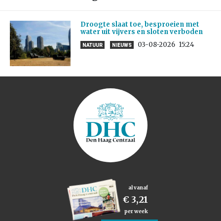
Droogte slaat toe, besproeien met
water uit vijvers en sloten verboden
03-08-2026
15:24
NATUUR
NIEUWS
al vanaf
€ 3,21
per week