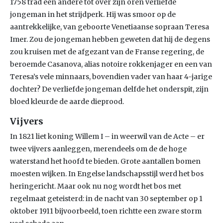
1758 trad een andere tot over zijn oren verliefde
jongeman in het strijdperk. Hij was smoor op de
aantrekkelijke, van geboorte Venetiaanse sopraan Teresa
Imer. Zou de jongeman hebben geweten dat hij de degens
zou kruisen met de afgezant van de Franse regering, de
beroemde Casanova, alias notoire rokkenjager en een van
Teresa’s vele minnaars, bovendien vader van haar 4-jarige
dochter? De verliefde jongeman delfde het onderspit, zijn
bloed kleurde de aarde dieprood.
Vijvers
In 1821 liet koning Willem I – in weerwil van de Acte – er
twee vijvers aanleggen, merendeels om de de hoge
waterstand het hoofd te bieden. Grote aantallen bomen
moesten wijken. In Engelse landschapsstijl werd het bos
heringericht. Maar ook nu nog wordt het bos met
regelmaat geteisterd: in de nacht van 30 september op 1
oktober 1911 bijvoorbeeld, toen richtte een zware storm