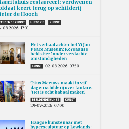
auritshuis restaureert: verdwenen
oldaat keert terug op schilderij
ieter de Hooch
EELDENDE KUNST
HISTORIE
KUNST
4-08-2026
17:01
Het verhaal achter het Yi Jun
Peace Museum: Koreaanse
held stierf onder verdachte
omstandigheden
02-08-2026
07:30
KUNST
Titus Meeuws maakt in vijf
dagen schilderij over fanfare:
‘Het is echt kabaal maken’
BEELDENDE KUNST
KUNST
29-07-2026
07:00
Haagse kunstenaar met
hypersculptuur op Lowlands: