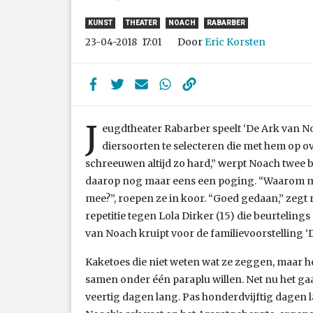
KUNST
THEATER
NOACH
RABARBER
Door
Eric Korsten
23-04-2018
17:01
J
eugdtheater Rabarber speelt ‘De Ark van Noa
diersoorten te selecteren die met hem op o
schreeuwen altijd zo hard,” werpt Noach twee 
daarop nog maar eens een poging. “Waarom m
mee?”, roepen ze in koor. “Goed gedaan,” zegt
repetitie tegen Lola Dirker (15) die beurteling
van Noach kruipt voor de familievoorstelling ‘
Kaketoes die niet weten wat ze zeggen, maar he
samen onder één paraplu willen. Net nu het ga
veertig dagen lang. Pas honderdvijftig dagen 