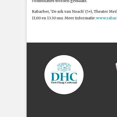
combinaties worden gemaakt.
Rabarber, ‘De ark van Noach’ (5+), Theater Merl
11.00 en 13.30 uur. Meer informatie:
www.rabarb