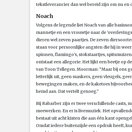
tekstleverancier dan wel bereid zijn om nu en d
Noach
Volgens de legende liet Noach van alle basisso
mannetje en een vrouwtje naar de ‘overlevings
dieren wel zeven paartjes. De zeven diersoort
staan voor persoonlijke angsten die hij in wee
spinnen, flamingo’s, stokstaartjes, spitsmuizen,
ontstaat een allegorie. Het lijkt een beetje op 
van Toon Tellegen. Moorman: “Maar bij ons ge
letterlijk uit, geen maskers, geen vleugels, gee
bewegingen maken, en de kaketoes bijvoorbeel
hemd aan. Dat vertelt genoeg.”
Bij Rabarber zijn er twee verschillende casts, m
meewerken. En er is livemuziek. Het opvallende
bestaat uit acht kisten die aan één kant openge
Omdat iedere buitenzijde een opdruk heeft, ku