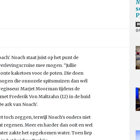
M
s
P
B
0
ch’. Noach staat juist op het punt de
verlevingscruise mee mogen. “Jullie
bonte kaketoes voor de poten. Die doen
ogen die onnozele spitsmuizen dan wél
 regisseur Marjet Moorman tijdens de
s met Frederik Von Maltzahn (12) in de huid
De ark van Noach’.
t toch zeggen, terwijl Noach’s ouders niet
at regenen. Meer en harder dan ooit en wel
later zakte het opgekomen water. Toen liep