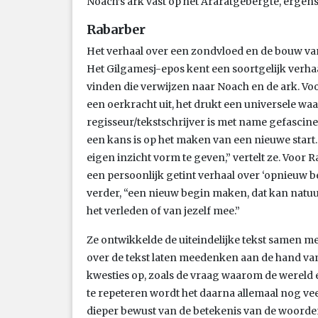
Noach’s ark vast op het Araratgebergte, ergens 
Rabarber
Het verhaal over een zondvloed en de bouw van 
Het Gilgamesj-epos kent een soortgelijk verhaa
vinden die verwijzen naar Noach en de ark. Vo
een oerkracht uit, het drukt een universele waa
regisseur/tekstschrijver is met name gefascin
een kans is op het maken van een nieuwe start
eigen inzicht vorm te geven,” vertelt ze. Voor R
een persoonlijk getint verhaal over ‘opnieuw 
verder, “een nieuw begin maken, dat kan natuurli
het verleden of van jezelf mee.”
Ze ontwikkelde de uiteindelijke tekst samen me
over de tekst laten meedenken aan de hand van
kwesties op, zoals de vraag waarom de wereld e
te repeteren wordt het daarna allemaal nog vee
dieper bewust van de betekenis van de woorden 