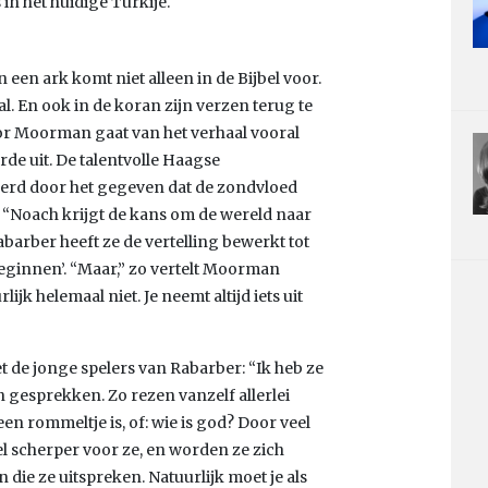
in het huidige Turkije.
een ark komt niet alleen in de Bijbel voor.
l. En ook in de koran zijn verzen terug te
or Moorman gaat van het verhaal vooral
rde uit. De talentvolle Haagse
eerd door het gegeven dat de zondvloed
. “Noach krijgt de kans om de wereld naar
abarber heeft ze de vertelling bewerkt tot
beginnen’. “Maar,” zo vertelt Moorman
jk helemaal niet. Je neemt altijd iets uit
t de jonge spelers van Rabarber: “Ik heb ze
 gesprekken. Zo rezen vanzelf allerlei
en rommeltje is, of: wie is god? Door veel
l scherper voor ze, en worden ze zich
die ze uitspreken. Natuurlijk moet je als