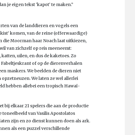
an je eigen tekst ‘kapot’ te maken.”
orten van de landdieren en vogels een
kist’ komen, van de reine (offerwaardige)
en die Moorman haar Noach laat uitkiezen,
rwil van zichzelf op reis meeneemt:
 katten, uilen, en dus de kaketoes. Zo
de Fabeltjeskrant of op de dierenverhalen
en maskers. We beelden de dieren niet
n opzetneuzen. We laten ze wel allerlei
d hebben allebei een tropisch Hawaï-
et bij elkaar 21 spelers die aan de productie
 toneelbeeld van Vasilis Apostolatos
laten zijn en zo dienst kunnen doen als ark.
nnen als een puzzel verschillende