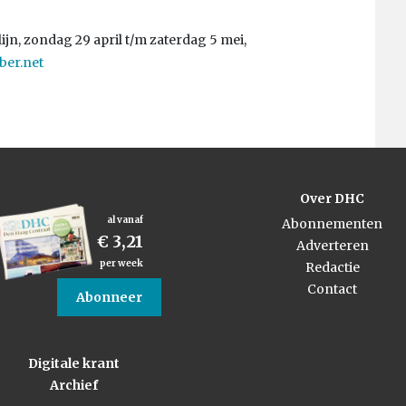
ijn, zondag 29 april t/m zaterdag 5 mei,
er.net
Over DHC
al vanaf
Abonnementen
€ 3,21
Adverteren
per week
Redactie
Contact
Abonneer
Digitale krant
Archief