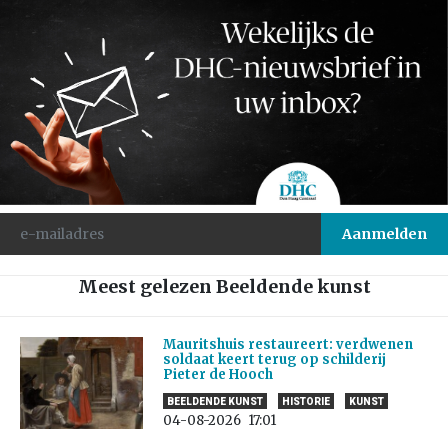
Meest gelezen Beeldende kunst
Mauritshuis restaureert: verdwenen
soldaat keert terug op schilderij
Pieter de Hooch
BEELDENDE KUNST
HISTORIE
KUNST
04-08-2026
17:01