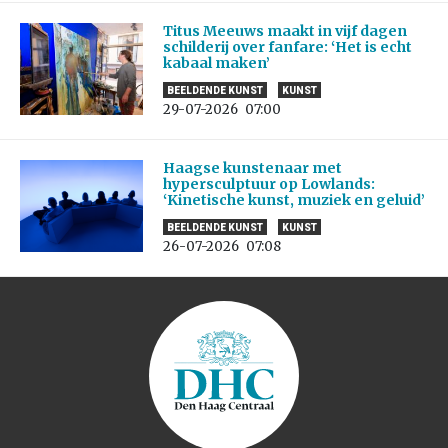
Titus Meeuws maakt in vijf dagen
schilderij over fanfare: ‘Het is echt
kabaal maken’
BEELDENDE KUNST
KUNST
29-07-2026
07:00
Haagse kunstenaar met
hypersculptuur op Lowlands:
‘Kinetische kunst, muziek en geluid’
BEELDENDE KUNST
KUNST
26-07-2026
07:08