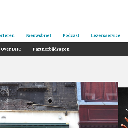
erteren
Nieuwsbrief
Podcast
Lezersservice
Over DHC
Partnerbijdragen