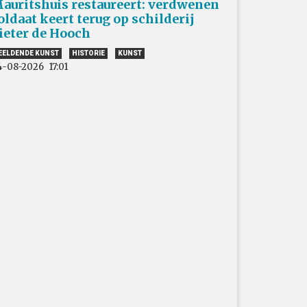
auritshuis restaureert: verdwenen
oldaat keert terug op schilderij
ieter de Hooch
EELDENDE KUNST
HISTORIE
KUNST
4-08-2026
17:01