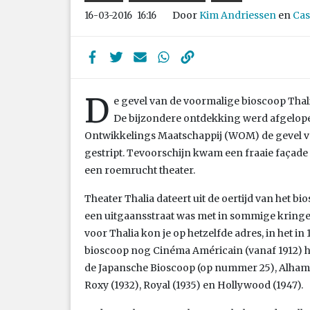
Door
Kim Andriessen
en
Cas
16-03-2016
16:16
D
e gevel van de voormalige bioscoop Thali
De bijzondere ontdekking werd afgelop
Ontwikkelings Maatschappij (WOM) de gevel v
gestript. Tevoorschijn kwam een fraaie façade 
een roemrucht theater.
Theater Thalia dateert uit de oertijd van het b
een uitgaansstraat was met in sommige kringen
voor Thalia kon je op hetzelfde adres, in het in
bioscoop nog Cinéma Américain (vanaf 1912) he
de Japansche Bioscoop (op nummer 25), Alham
Roxy (1932), Royal (1935) en Hollywood (1947).