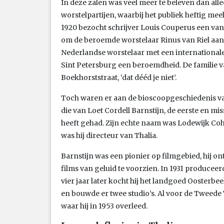
In deze zalen was veel meer te beleven dan all
worstelpartijen, waarbij het publiek heftig meele
1920 bezocht schrijver Louis Couperus een van
om de beroemde worstelaar Rinus van Riel aan h
Nederlandse worstelaar met een international
Sint Petersburg een beroemdheid. De familie 
Boekhorststraat, ‘dat dééd je niet’.
Toch waren er aan de bioscoopgeschiedenis va
die van Loet Cordell Barnstijn, de eerste en m
heeft gehad. Zijn echte naam was Lodewijk Cohe
was hij directeur van Thalia.
Barnstijn was een pionier op filmgebied, hij 
films van geluid te voorzien. In 1931 produceer
vier jaar later kocht hij het landgoed Ooster
en bouwde er twee studio’s. Al voor de Tweede 
waar hij in 1953 overleed.