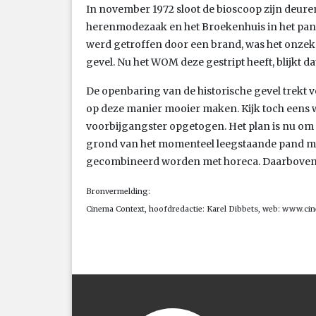
In november 1972 sloot de bioscoop zijn deur
herenmodezaak en het Broekenhuis in het pand
werd getroffen door een brand, was het onzeke
gevel. Nu het WOM deze gestript heeft, blijkt dat
De openbaring van de historische gevel trekt vee
op deze manier mooier maken. Kijk toch eens w
voorbijgangster opgetogen. Het plan is nu om d
grond van het momenteel leegstaande pand mo
gecombineerd worden met horeca. Daarbove
Bronvermelding:
Cinema Context, hoofdredactie: Karel Dibbets, web: www.ci