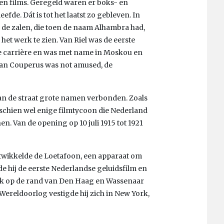
een films. Geregeld waren er boks- en
efde. Dát is tot het laatst zo gebleven. In
 de zalen, die toen de naam Alhambra had,
et werk te zien. Van Riel was de eerste
e carrière en was met name in Moskou en
van Couperus was not amused, de
n de straat grote namen verbonden. Zoals
isschien wel enige filmtycoon die Nederland
n. Van de opening op 10 juli 1915 tot 1921
ontwikkelde de Loetafoon, een apparaat om
de hij de eerste Nederlandse geluidsfilm en
beek op de rand van Den Haag en Wassenaar
Wereldoorlog vestigde hij zich in New York,