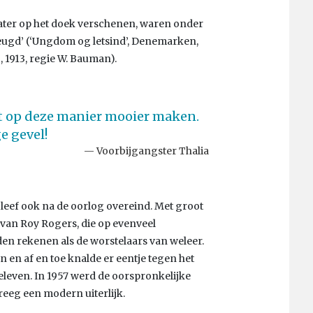
heater op het doek verschenen, waren onder
jeugd’ (‘Ungdom og letsind’, Denemarken,
, 1913, regie W. Bauman).
at op deze manier mooier maken.
e gevel!
Voorbijgangster Thalia
bleef ook na de oorlog overeind. Met groot
 van Roy Rogers, die op evenveel
den rekenen als de worstelaars van weleer.
n en af en toe knalde er eentje tegen het
 beleven. In 1957 werd de oorspronkelijke
reeg een modern uiterlijk.