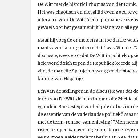
De Witt met de historici Thomas von der Dunk,
Het was chaotisch en niet altijd even goed te vo
uiteraard voor De Witt: ‘een diplomatieke eve
gevoel voor het gezamenlijk belang van alle g
Maar hij voegde er meteen aan toe dat De Witt 
maatstaven ‘arrogant en elitair’ was. Von der D
discussie, wees erop dat De Witt in politiek opz
hele wereld zich tegen de Republiek keerde. Zi
zijn, de man die Spanje bedwong en de ‘staats
koning van Hispanje.
Eén van de stellingen in de discussie was dat d
leren van De Witt, de man immers die Michiel de
vijanden. Boekesteijn verdedigde de bestuurd
de essentie van de vaderlandse politiek.” Maar
met de term ‘remise-samenleving’. “Men neemt 
risico te lopen van een lege dop.” Kunnen we o
eeuw, vroeg Kelder zich tot besluit af. Nee, dat