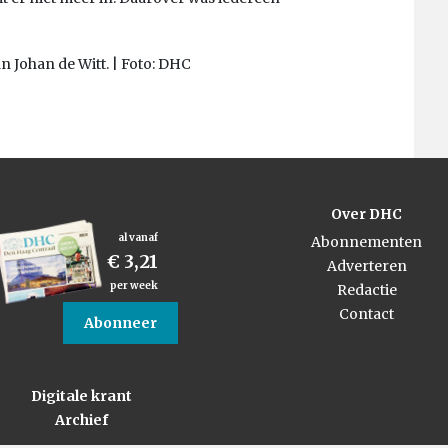
van Johan de Witt. | Foto: DHC
Over DHC
al vanaf
Abonnementen
€ 3,21
Adverteren
per week
Redactie
Contact
Abonneer
Digitale krant
Archief