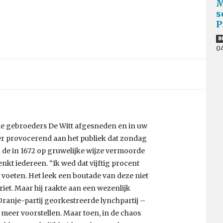
M
s
P
B
0
 de gebroeders De Witt afgesneden en in uw
er provocerend aan het publiek dat zondag
de in 1672 op gruwelijke wijze vermoorde
enkt iedereen. “Ik wed dat vijftig procent
 voeten. Het leek een boutade van deze niet
et. Maar hij raakte aan een wezenlijk
Oranje-partij georkestreerde lynchpartij –
 meer voorstellen. Maar toen, in de chaos