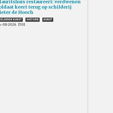
auritshuis restaureert: verdwenen
oldaat keert terug op schilderij
ieter de Hooch
EELDENDE KUNST
HISTORIE
KUNST
4-08-2026
17:01