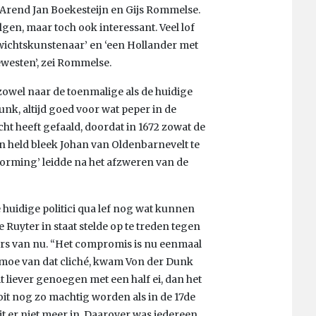
 Arend Jan Boekesteijn en Gijs Rommelse.
lgen, maar toch ook interessant. Veel lof
nwichtskunstenaar’ en ‘een Hollander met
ewesten’, zei Rommelse.
zowel naar de toenmalige als de huidige
unk, altijd goed voor wat peper in de
icht heeft gefaald, doordat in 1672 zowat de
jn held bleek Johan van Oldenbarnevelt te
vorming’ leidde na het afzweren van de
e huidige politici qua lef nog wat kunnen
 Ruyter in staat stelde op te treden tegen
ers van nu. “Het compromis is nu eenmaal
, moe van dat cliché, kwam Von der Dunk
liever genoegen met een half ei, dan het
oit nog zo machtig worden als in de 17de
 zit er niet meer in. Daarover was iedereen