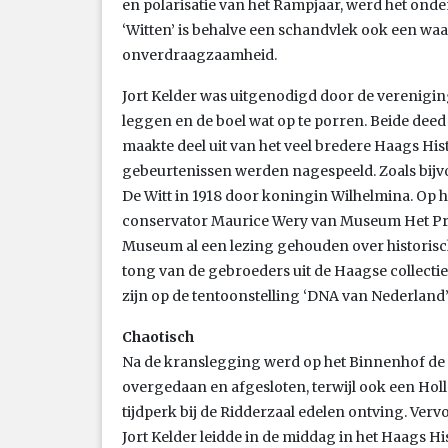
en polarisatie van het Rampjaar, werd het onde
‘Witten’ is behalve een schandvlek ook een wa
onverdraagzaamheid.
Jort Kelder was uitgenodigd door de verenigin
leggen en de boel wat op te porren. Beide deed h
maakte deel uit van het veel bredere Haags Histo
gebeurtenissen werden nagespeeld. Zoals bijvo
De Witt in 1918 door koningin Wilhelmina. Op 
conservator Maurice Wery van Museum Het Prin
Museum al een lezing gehouden over historisch
tong van de gebroeders uit de Haagse collectie.
zijn op de tentoonstelling ‘DNA van Nederland’
Chaotisch
Na de kranslegging werd op het Binnenhof de 
overgedaan en afgesloten, terwijl ook een Holl
tijdperk bij de Ridderzaal edelen ontving. Ver
Jort Kelder leidde in de middag in het Haags 