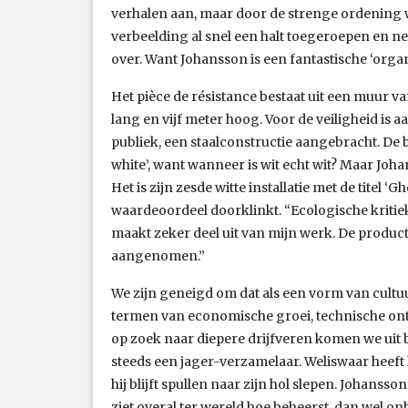
verhalen aan, maar door de strenge ordening 
verbeelding al snel een halt toegeroepen en n
over. Want Johansson is een fantastische ‘organi
Het pièce de résistance bestaat uit een muur 
lang en vijf meter hoog. Voor de veiligheid is 
publiek, een staalconstructie aangebracht. De 
white’, want wanneer is wit echt wit? Maar Joha
Het is zijn zesde witte installatie met de titel 
waardeoordeel doorklinkt. “Ecologische kritiek i
maakt zeker deel uit van mijn werk. De produc
aangenomen.”
We zijn geneigd om dat als een vorm van cultu
termen van economische groei, technische ont
op zoek naar diepere drijfveren komen we uit b
steeds een jager-verzamelaar. Weliswaar heeft 
hij blijft spullen naar zijn hol slepen. Johanss
ziet overal ter wereld hoe beheerst, dan wel o