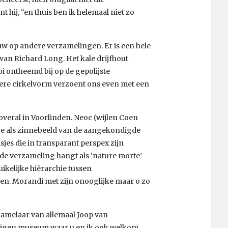
nt hij, “en thuis ben ik helemaal niet zo
uw op andere verzamelingen. Er is een hele
van Richard Long. Het kale drijfhout
oi ontheemd bij op de gepolijste
vere cirkelvorm verzoent ons even met een
 overal in Voorlinden. Neoc (wijlen Coen
tje als zinnebeeld van de aangekondigde
sjes die in transparant perspex zijn
de verzameling hangt als ‘nature morte’
ikelijke hiërarchie tussen
. Morandi met zijn onooglijke maar o zo
zamelaar van allemaal Joop van
t eigen museum waar u en ik ook welkom