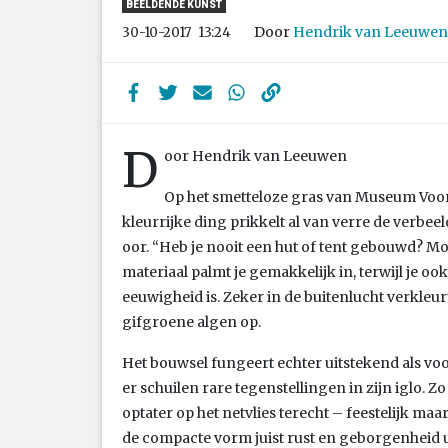
BEELDENDE KUNST
Door
Hendrik van Leeuwen
30-10-2017
13:24
D
oor Hendrik van Leeuwen
Op het smetteloze gras van Museum Voorl
kleurrijke ding prikkelt al van verre de verbeeld
oor. “Heb je nooit een hut of tent gebouwd? Mo
materiaal palmt je gemakkelijk in, terwijl je ook
eeuwigheid is. Zeker in de buitenlucht verkleurt
gifgroene algen op.
Het bouwsel fungeert echter uitstekend als v
er schuilen rare tegenstellingen in zijn iglo. Z
optater op het netvlies terecht – feestelijk maar
de compacte vorm juist rust en geborgenheid u