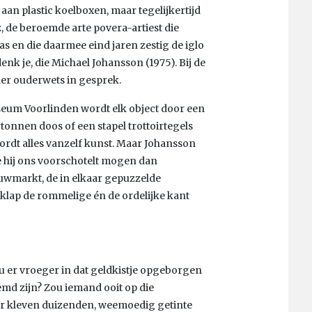
s aan plastic koelboxen, maar tegelijkertijd
, de beroemde arte povera-artiest die
las en die daarmee eind jaren zestig de iglo
nk je, die Michael Johansson (1975). Bij de
er ouderwets in gesprek.
seum Voorlinden wordt elk object door een
tonnen doos of een stapel trottoirtegels
wordt alles vanzelf kunst. Maar Johansson
ie hij ons voorschotelt mogen dan
ouwmarkt, de in elkaar gepuzzelde
n klap de rommelige én de ordelijke kant
u er vroeger in dat geldkistje opgeborgen
emd zijn? Zou iemand ooit op die
r kleven duizenden, weemoedig getinte