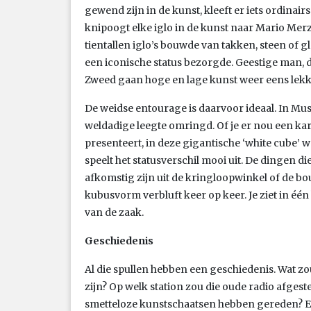
gewend zijn in de kunst, kleeft er iets ordinair
knipoogt elke iglo in de kunst naar Mario Merz
tientallen iglo’s bouwde van takken, steen of g
een iconische status bezorgde. Geestige man, de
Zweed gaan hoge en lage kunst weer eens lekk
De weidse entourage is daarvoor ideaal. In Mu
weldadige leegte omringd. Of je er nou een kar
presenteert, in deze gigantische ‘white cube’ 
speelt het statusverschil mooi uit. De dingen d
afkomstig zijn uit de kringloopwinkel of de b
kubusvorm verbluft keer op keer. Je ziet in éé
van de zaak.
Geschiedenis
Al die spullen hebben een geschiedenis. Wat zo
zijn? Op welk station zou die oude radio afgest
smetteloze kunstschaatsen hebben gereden? E