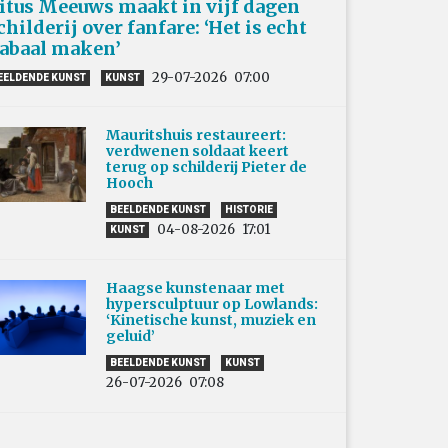
itus Meeuws maakt in vijf dagen
childerij over fanfare: ‘Het is echt
abaal maken’
29-07-2026
07:00
EELDENDE KUNST
KUNST
Mauritshuis restaureert:
verdwenen soldaat keert
terug op schilderij Pieter de
Hooch
BEELDENDE KUNST
HISTORIE
04-08-2026
17:01
KUNST
Haagse kunstenaar met
hypersculptuur op Lowlands:
‘Kinetische kunst, muziek en
geluid’
BEELDENDE KUNST
KUNST
26-07-2026
07:08