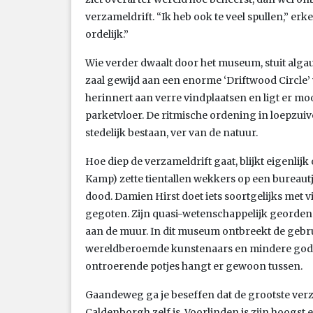
verzameldrift. “Ik heb ook te veel spullen,” erke
ordelijk.”
Wie verder dwaalt door het museum, stuit alga
zaal gewijd aan een enorme ‘Driftwood Circle’ 
herinnert aan verre vindplaatsen en ligt er mo
parketvloer. De ritmische ordening in loepzui
stedelijk bestaan, ver van de natuur.
Hoe diep de verzameldrift gaat, blijkt eigenlijk
Kamp) zette tientallen wekkers op een bureau
dood. Damien Hirst doet iets soortgelijks met vi
gegoten. Zijn quasi-wetenschappelijk georden
aan de muur. In dit museum ontbreekt de gebru
wereldberoemde kunstenaars en mindere goden
ontroerende potjes hangt er gewoon tussen.
Gaandeweg ga je beseffen dat de grootste ver
Caldenborgh zelf is. Voorlinden is zijn hoogs