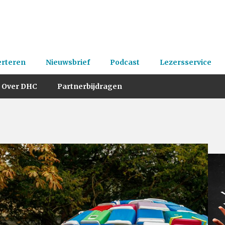
erteren
Nieuwsbrief
Podcast
Lezersservice
Over DHC
Partnerbijdragen