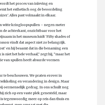
wordt het proces van inleving en
eemt het esthetisch oog de beoordeling
zer’. Alles past volmaakt in elkaar.
van witte kringloopspullen – negen meter
aan de achterkant, onzichtbaar voor het
bijnaam in het museum luidt ‘Fifty shades of
nsson vindt dat aspect niet zo belangrijk.
‘Ghost’ en hij beaamt dat in die benaming een
s niet het hele verhaal,” zegt hij, “maar het
tie van spullen heeft absurde vormen
ur te beschouwen. We praten erover in
wikkeling en verandering in design. Maar
ij oermenselijk gedrag. In ons schuilt nog
hij zich op een vaste plek genesteld, maar
on is tegenwoordig meer op reis dan thuis en
nbeheerst, men omgaat met die