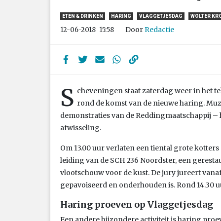
ETEN & DRINKEN
HARING
VLAGGETJESDAG
WOLTER KR
Door
Redactie
12-06-2018
15:58
S
cheveningen staat zaterdag weer in het te
rond de komst van de nieuwe haring. Muz
demonstraties van de Reddingmaatschappij – h
afwisseling.
Om 13.00 uur verlaten een tiental grote kotte
leiding van de SCH 236 Noordster, een geresta
vlootschouw voor de kust. De jury jureert vanaf
gepavoiseerd en onderhouden is. Rond 14.30 u
Haring proeven op Vlaggetjesdag
Een andere bijzondere activiteit is haring proe