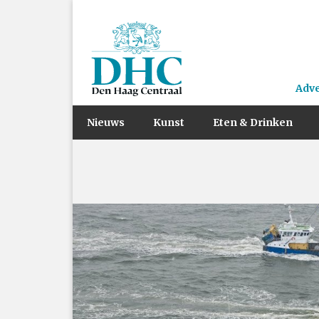
Adv
Nieuws
Kunst
Eten & Drinken