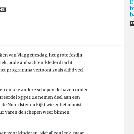
E
b
OES
b
E
ken van Vlaggetjesdag, het grote festijn
iek, oude ambachten, klederdracht,
et programma vertoont zoals altijd veel
rs en enkele andere schepen de haven onder
ureerde logger. Ze nemen deel aan een
 de Noordster en kijkt wie er het mooist
ur varen de schepen weer binnen.
ven voor kinderen. Niet alleen leuk, maar