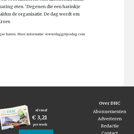
aring eten. ‘Degenen die een harinkje
 aldus de organisatie. De dag wordt om
Kroes.
ingse haven. Meer informatie: www.vlaggetjesdag.com
Over DHC
al vanaf
Abonnementen
€ 3,21
Adverteren
per week
Redactie
Contact